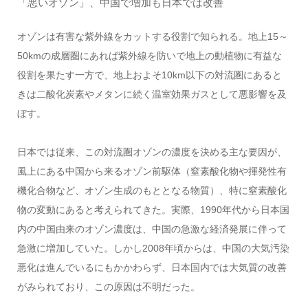
「悪いオゾン」、中国で増加も日本では改善
オゾンは有害な紫外線をカットする役割で知られる。地上15～
50kmの成層圏にあれば紫外線を防いで地上の動植物に有益な
役割を果たす一方で、地上およそ10km以下の対流圏にあると
きは二酸化炭素やメタンに続く温室効果ガスとして悪影響を及
ぼす。
日本では従来、この対流圏オゾンの濃度を決める主な要因が、
風上にある中国から来るオゾン前駆体（窒素酸化物や揮発性有
機化合物など、オゾン生成のもととなる物質）、特に窒素酸化
物の変動にあると考えられてきた。実際、1990年代から日本国
内の中国由来のオゾン濃度は、中国の急激な経済発展に伴って
急激に増加していた。しかし2008年頃からは、中国の大気汚染
悪化は進んでいるにもかかわらず、日本国内では大気質の改善
がみられており、この原因は不明だった。