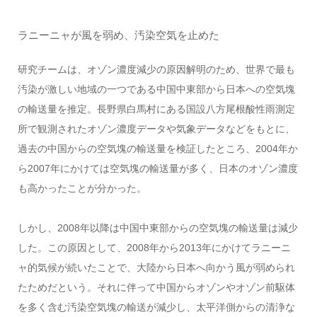
ラニーニャが風を弱め、汚染空気を止めた
研究チームは、オゾン濃度減少の原因解明のため、世界で最も
汚染が激しい地域の一つである中国中東部から日本への空気塊
の輸送量を推定。長野県白馬村にある国設八方尾根酸性雨測定
所で観測されたオゾン濃度データや気象データなどをもとに、
過去の中国からの空気塊の輸送量を検証したところ、2004年か
ら2007年にかけては空気塊の輸送量が多く、日本のオゾン濃度
も高かったことが分かった。
しかし、2008年以降は中国中東部からの空気塊の輸送量は減少
した。この原因として、2008年から2013年にかけてラニーニ
ャ的気候が続いたことで、大陸から日本へ向かう風が弱められ
たためだという。それに伴って中国からオゾンやオゾン前駆体
を多く含む汚染空気塊の輸送が減少し、太平洋側からの清浄な