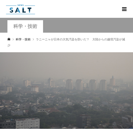
科学・技術
科学・技術
ラニーニャが日本の大気汚染を防いだ？ 大陸からの越境汚染が減
少