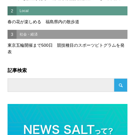
2
Local
春の花が楽しめる 福島県内の散歩道
3
社会・経済
東京五輪開催まで500日 競技種目のスポーツピトグラムを発
表
記事検索