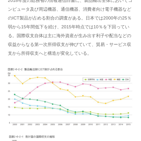
2018年度の総務省の情報通信白書に、製品輸出全体においてコ
ンピュータ及び周辺機器、通信機器、消費者向け電子機器など
のICT製品が占める割合の調査がある。日本では2000年の25％
弱から15年間低下を続け、2015年時点では10％を下回ってい
る。国際収支自体は主に海外資産が生み出す利子や配当などの
収益からなる第一次所得収支が伸びていて、貿易・サービス収
支から所得収支へと構造が変化している。