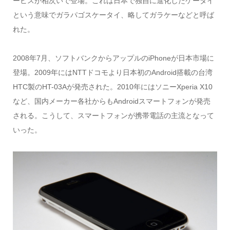
ービスが相次いで登場。これは日本で独自に進化したケータイ
という意味でガラパゴスケータイ、略してガラケーなどと呼ば
れた。
2008年7月、ソフトバンクからアップルのiPhoneが日本市場に
登場。2009年にはNTTドコモより日本初のAndroid搭載の台湾
HTC製のHT-03Aが発売された。2010年にはソニーXperia X10
など、国内メーカー各社からもAndroidスマートフォンが発売
される。こうして、スマートフォンが携帯電話の主流となって
いった。