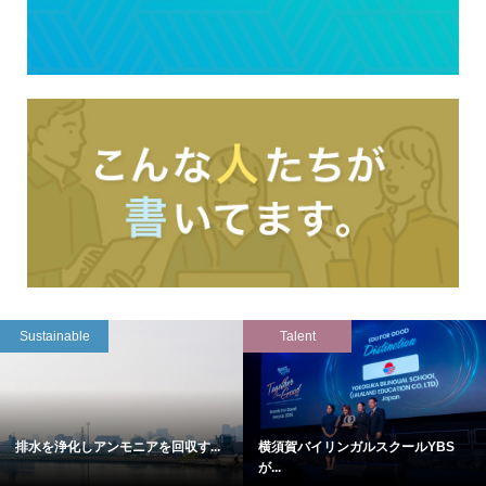
Sustainable
Talent
排水を浄化しアンモニアを回収す...
横須賀バイリンガルスクールYBS
が...