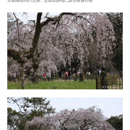
京都御苑内の北側、近衛邸跡地にある枝垂れ桜