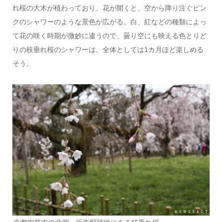
れ桜の大木が植わっており、花が開くと、空から降り注ぐピン
クのシャワーのような景色が広がる。白、紅などの種類によっ
て花の咲く時期が微妙に違うので、曇り空にも映える色とりど
りの枝垂れ桜のシャワーは、全体としては1カ月ほど楽しめる
そう。