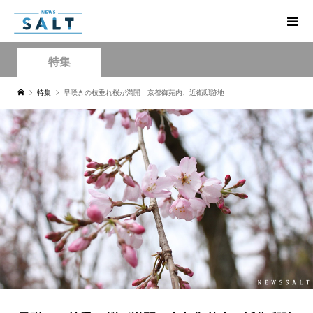
特集
特集
早咲きの枝垂れ桜が満開 京都御苑内、近衛邸跡地