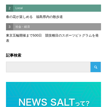
2
Local
春の花が楽しめる 福島県内の散歩道
3
社会・経済
東京五輪開催まで500日 競技種目のスポーツピトグラムを発
表
記事検索