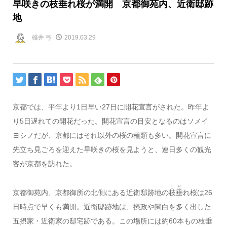
早咲きの枝垂れ桜が満開 京都御苑内、近衛邸跡
地
碓井 弓
2019.03.29
京都では、平年より1日早い27日に開花宣言がされた。昨年よ
り5日遅れての開花だった。開花宣言の目安となるのはソメイ
ヨシノだが、京都にはそれ以外の桜の種類も多い。開花宣言に
先立ち見ごろを迎えた早咲きの桜を見ようと、連日多くの観光
客が京都を訪れた。
しだ
京都御苑内、京都御所の北側にある近衛邸跡地の
枝垂
れ桜は26
日時点で早くも満開。近衛邸跡地は、摂政や関白を多く出した
五摂家・近衛家の邸宅跡である。この場所には約60本もの枝垂