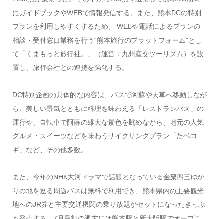
にガイドブックやWEBで情報発信する。また、熊本DCの特別
プランを利用しやすくするため、 WEBや電話によるプランの
相談・受付窓口業務を行う“熊本旅行のプラットフォーム”とし
て「くまもっと旅行社。」（運営：九州産交ツーリズム）を設
置し、旅行会社との連携を強化する。
DC特別企画の具体的な内容は、バスで阿蘇や天草へ移動しなが
ら、美しい景気とともに料理を味わえる「レストランバス」の
運行や、自転車で阿蘇の雄大な景色を眺めながら、地元の人気
グルメ・スイーツなどを味わうサイクリングプラン「たベコ
ギ」など、その他多数。
また、今年のNHK大河ドラマで話題となっている金栗四三ゆか
りの地を巡る周遊バスは無料で利用でき、熊本県内の主要観光
地へのJR券と主要交通機関の乗り放題がセットになったきっぷ
も発売する。7月最初の週末には熊本駅と新大阪駅でオープニ