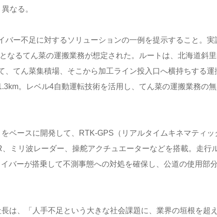
く異なる。
イバー不足に対するソリューションの一例を提示すること。実
料となるてん菜の運搬業務が想定された。ルートは、北海道斜里
て、てん菜集積場、そこから加工ライン投入口へ横持ちする運
.3km。レベル4自動運転技術を活用し、てん菜の運搬業務の無
をベースに開発して、RTK-GPS（リアルタイムキネマティッ
DAR、ミリ波レーダー、操舵アクチュエーターなどを搭載。走行
ライバーが搭乗して不測事態への対処を確保し、公道の使用部
社長は、「人手不足という大きな社会課題に、業界の垣根を超