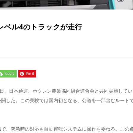
レベル4のトラックが走行
feedly
Pin it
9日、日本通運、ホクレン農業協同組合連合会と共同実施してい
公開した。この実験では国内初となる、公道を一部含むルート
転で、緊急時の対応も自動運転システムに操作を委ねる。この