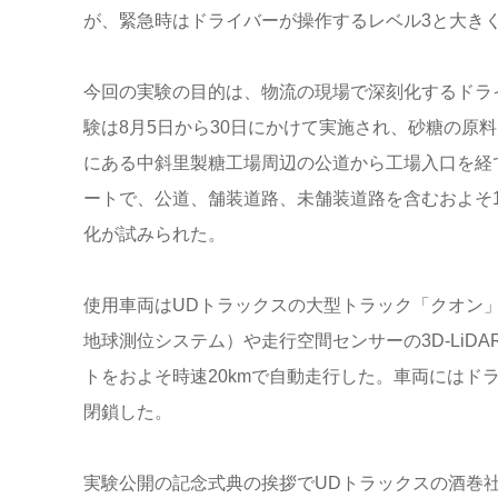
が、緊急時はドライバーが操作するレベル3と大き
今回の実験の目的は、物流の現場で深刻化するドラ
験は8月5日から30日にかけて実施され、砂糖の原
にある中斜里製糖工場周辺の公道から工場入口を経
ートで、公道、舗装道路、未舗装道路を含むおよそ1
化が試みられた。
使用車両はUDトラックスの大型トラック「クオン」
地球測位システム）や走行空間センサーの3D-Li
トをおよそ時速20kmで自動走行した。車両にはド
閉鎖した。
実験公開の記念式典の挨拶でUDトラックスの酒巻