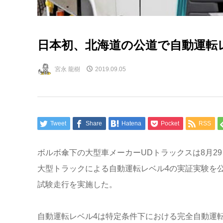
日本初、北海道の公道で自動運転
宮永 龍樹
2019.09.05
Tweet
Share
Hatena
Pocket
RSS
ボルボ傘下の大型車メーカーUDトラックスは8月2
大型トラックによる自動運転レベル4の実証実験を
試験走行を実施した。
自動運転レベル4は特定条件下における完全自動運