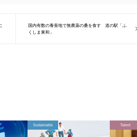
に
国内有数の養蚕地で無農薬の桑を食す 道の駅「ふ
くしま東和」
Sustainable
Talent