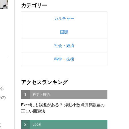
カテゴリー
カルチャー
国際
社会・経済
科学・技術
アクセスランキング
る
1
科学・技術
での
Excelにも誤差がある？ 浮動小数点演算誤差の
正しい回避法
2
Local
点