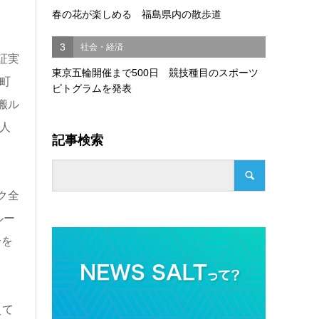
春の花が楽しめる 福島県内の散歩道
3
社会・経済
証実
東京五輪開催まで500日 競技種目のスポーツ
町
ピトグラムを発表
搬ル
人
記事検索
ク全
ルー
分を
えて