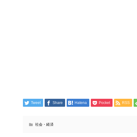
Tweet
Share
Hatena
Pocket
RSS
社会・経済