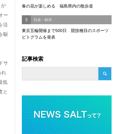
トが
春の花が楽しめる 福島県内の散歩道
オー
3
社会・経済
を活
東京五輪開催まで500日 競技種目のスポーツ
を駆
ピトグラムを発表
記事検索
ドサ
われ
最低
査と