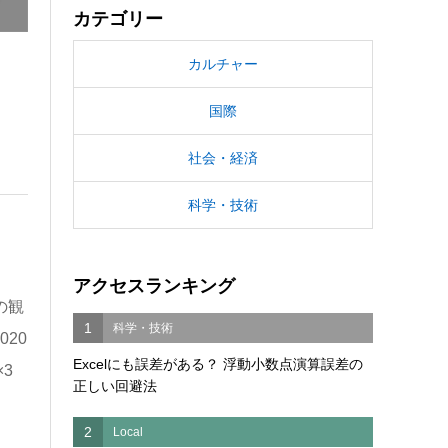
カテゴリー
カルチャー
国際
社会・経済
科学・技術
アクセスランキング
の観
1
科学・技術
20
Excelにも誤差がある？ 浮動小数点演算誤差の
×3
正しい回避法
2
Local