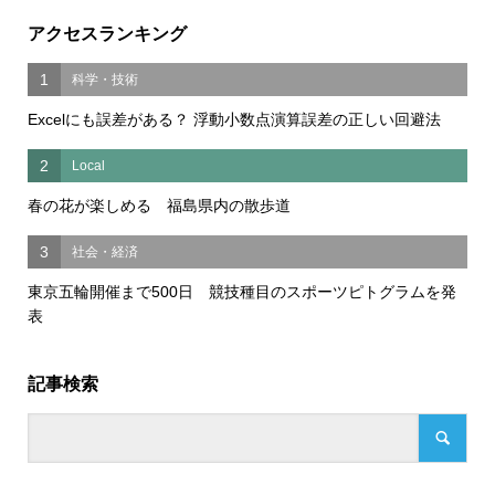
アクセスランキング
1
科学・技術
Excelにも誤差がある？ 浮動小数点演算誤差の正しい回避法
2
Local
春の花が楽しめる 福島県内の散歩道
3
社会・経済
東京五輪開催まで500日 競技種目のスポーツピトグラムを発
表
記事検索