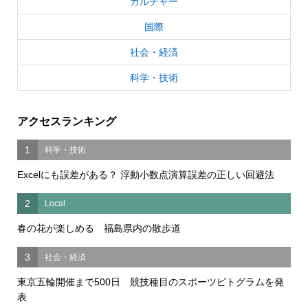
カルチャー
国際
社会・経済
科学・技術
アクセスランキング
1
科学・技術
Excelにも誤差がある？ 浮動小数点演算誤差の正しい回避法
2
Local
春の花が楽しめる 福島県内の散歩道
3
社会・経済
東京五輪開催まで500日 競技種目のスポーツピトグラムを発
表