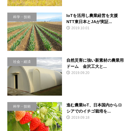
IoTを活用し農業経営を支援
科学・技術
NTT東日本とJAが実証...
2019.10.01
自然災害に強い新素材の農業用
社会・経済
ドーム 金沢工大と...
2019.09.20
進む農業IoT、日本国内からロ
科学・技術
シアでのイチゴ栽培を...
2019.09.18