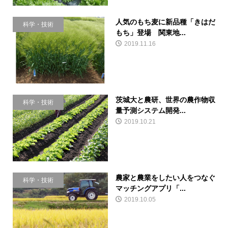
人気のもち麦に新品種「きはだ
科学・技術
もち」登場 関東地...
2019.11.16
茨城大と農研、世界の農作物収
科学・技術
量予測システム開発...
2019.10.21
農家と農業をしたい人をつなぐ
科学・技術
マッチングアプリ「...
2019.10.05