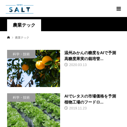
農業テック
農業テック
温州みかんの糖度をAIで予測
科学・技術
高糖度果実の栽培管...
2020.03.13
AIでレタスの市場価格を予測
科学・技術
植物工場のフードロ...
2019.11.23