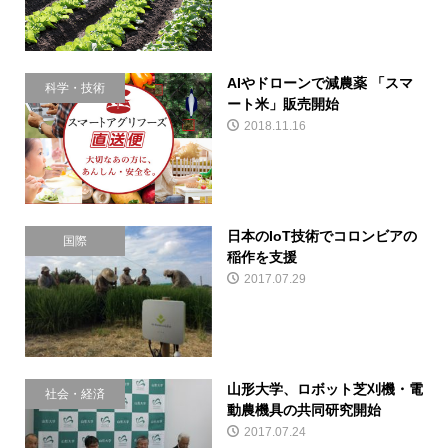
AIやドローンで減農薬 「スマ
科学・技術
ート米」販売開始
2018.11.16
日本のIoT技術でコロンビアの
国際
稲作を支援
2017.07.29
山形大学、ロボット芝刈機・電
社会・経済
動農機具の共同研究開始
2017.07.24