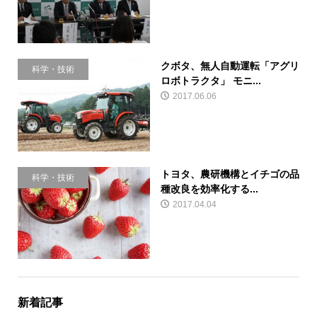
クボタ、無人自動運転「アグリ
科学・技術
ロボトラクタ」 モニ...
2017.06.06
トヨタ、農研機構とイチゴの品
科学・技術
種改良を効率化する...
2017.04.04
新着記事