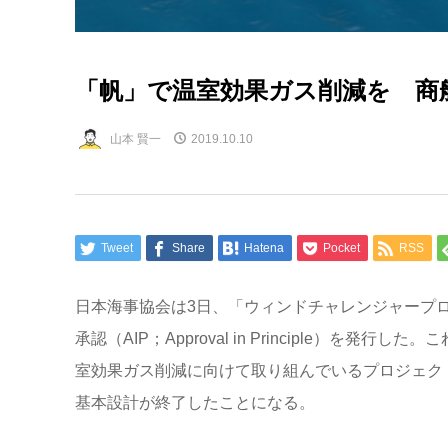
「帆」で温室効果ガス削減を 商船
山本 賢一
2019.10.10
Tweet
Share
Hatena
Pocket
RSS
日本海事協会は3日、「ウィンドチャレンジャープ
承認（AIP；Approval in Principle）
室効果ガス削減に向けて取り組んでいるプロジェク
基本設計が終了したことになる。