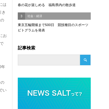
には
春の花が楽しめる 福島県内の散歩道
引き
3
社会・経済
スの
東京五輪開催まで500日 競技種目のスポーツ
ピトグラムを発表
にお
で
記事検索
0年
会の
でい