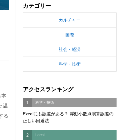
カテゴリー
カルチャー
国際
社会・経済
科学・技術
アクセスランキング
基本
1
科学・技術
た温
Excelにも誤差がある？ 浮動小数点演算誤差の
する
正しい回避法
2
Local