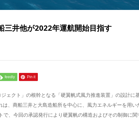
三井他が2022年運航開始目指す
feedly
Pin it
ロジェクト」の根幹となる「硬翼帆式風力推進装置」の設計に
を発行した。これは、商船三井と大島造船所を中心に、風力エネルギーを用い
トで、今回の承認発行により硬翼帆の構造およびその制御に関