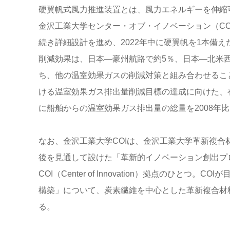
硬翼帆式風力推進装置とは、風力エネルギーを伸縮
金沢工業大学センター・オブ・イノベーション（C
続き詳細設計を進め、2022年中に硬翼帆を1本備
削減効果は、日本―豪州航路で約5％、日本―北米
ち、他の温室効果ガスの削減対策と組み合わせること
ける温室効果ガス排出量削減目標の達成に向けた、有
に船舶からの温室効果ガス排出量の総量を2008年
なお、金沢工業大学COIは、金沢工業大学革新複合
後を見通して設けた「革新的イノベーション創出プログ
COI（Center of Innovation）拠点のひ
構築」について、炭素繊維を中心とした革新複合材
る。