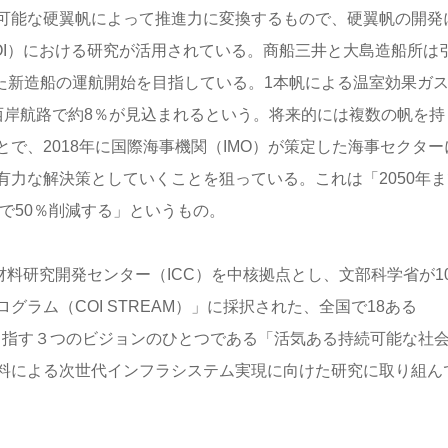
可能な硬翼帆によって推進力に変換するもので、硬翼帆の開発
OI）における研究が活用されている。商船三井と大島造船所は
えた新造船の運航開始を目指している。1本帆による温室効果ガ
西岸航路で約8％が見込まれるという。将来的には複数の帆を持
で、2018年に国際海事機関（IMO）が策定した海事セクター
力な解決策としていくことを狙っている。これは「2050年ま
比で50％削減する」というもの。
材料研究開発センター（ICC）を中核拠点とし、文部科学省が1
ラム（COI STREAM）」に採択された、全国で18ある
とつ。COIが目指す３つのビジョンのひとつである「活気ある持続可能な社
料による次世代インフラシステム実現に向けた研究に取り組ん