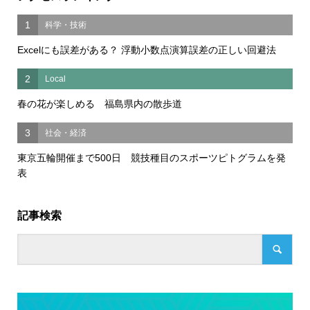
1
科学・技術
Excelにも誤差がある？ 浮動小数点演算誤差の正しい回避法
2
Local
春の花が楽しめる 福島県内の散歩道
3
社会・経済
東京五輪開催まで500日 競技種目のスポーツピトグラムを発
表
記事検索