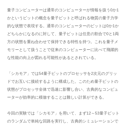
量子コンピューターは通常のコンピューターが情報を扱う0か1
かというビットの概念を量子ビットと呼ばれる物質の量子力学
的な状態で表現する。通常のコンピューターのビットは0か1か
どちらかになるのに対して、量子ビットは任意の割合で0と1両
方の状態を重ね合わせて保持できる特性を持つ。これを量子メ
モリーとして扱うことで従来のコンピューターに比べて飛躍的
な性能の向上が図れる可能性があるとされている。
「シカモア」では54量子ビットのプロセッサを2次元のグリッ
ドでお互いに接続するように構成した。このため量子ビットの
状態がプロセッサ全体で迅速に影響し合い、古典的なコンピュ
ーターが効率的に模倣することは難しい計算ができる。
今回の実験では「シカモア」を用いて、まず12～53量子ビット
のランダムで単純な回路を実行し、古典的シミュレーションで