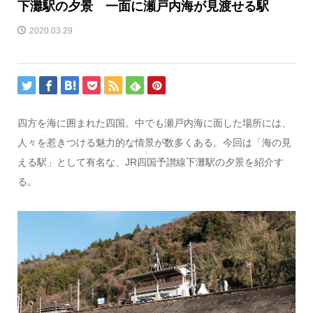
下灘駅の夕景 一面に瀬戸内海が見渡せる駅
2020.03.29
四方を海に囲まれた四国。中でも瀬戸内海に面した場所には、
人々を惹きつける魅力的な情景が数多くある。今回は「海の見
える駅」として有名な、JR四国予讃線下灘駅の夕景を紹介す
る。