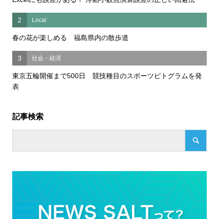
2
Local
春の花が楽しめる 福島県内の散歩道
3
社会・経済
東京五輪開催まで500日 競技種目のスポーツピトグラムを発
表
記事検索