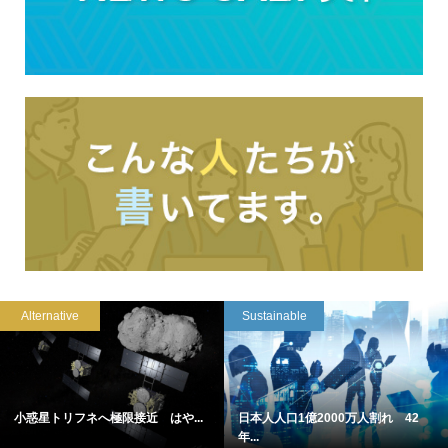
Alternative
Sustainable
小惑星トリフネへ極限接近 はや...
日本人人口1億2000万人割れ 42
年...