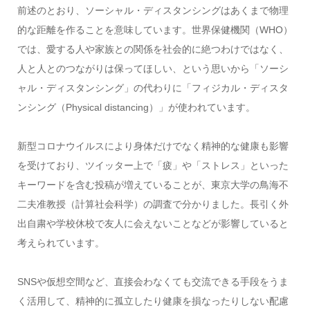
前述のとおり、ソーシャル・ディスタンシングはあくまで物理
的な距離を作ることを意味しています。世界保健機関（WHO）
では、愛する人や家族との関係を社会的に絶つわけではなく、
人と人とのつながりは保ってほしい、という思いから「ソーシ
ャル・ディスタンシング」の代わりに「フィジカル・ディスタ
ンシング（Physical distancing）」が使われています。
新型コロナウイルスにより身体だけでなく精神的な健康も影響
を受けており、ツイッター上で「疲」や「ストレス」といった
キーワードを含む投稿が増えていることが、東京大学の鳥海不
二夫准教授（計算社会科学）の調査で分かりました。長引く外
出自粛や学校休校で友人に会えないことなどが影響していると
考えられています。
SNSや仮想空間など、直接会わなくても交流できる手段をうま
く活用して、精神的に孤立したり健康を損なったりしない配慮