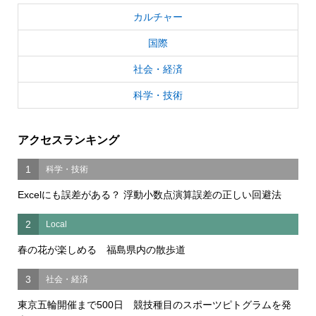
カルチャー
国際
社会・経済
科学・技術
アクセスランキング
1
科学・技術
Excelにも誤差がある？ 浮動小数点演算誤差の正しい回避法
2
Local
春の花が楽しめる 福島県内の散歩道
3
社会・経済
東京五輪開催まで500日 競技種目のスポーツピトグラムを発