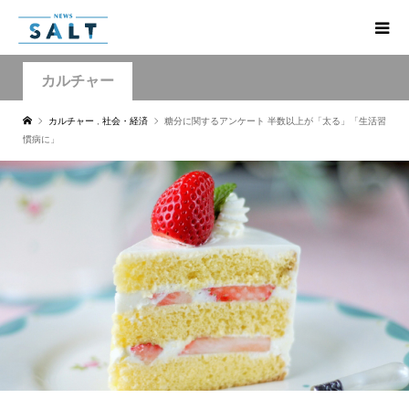
カルチャー
カルチャー
,
社会・経済
糖分に関するアンケート 半数以上が「太る」「生活習
慣病に」