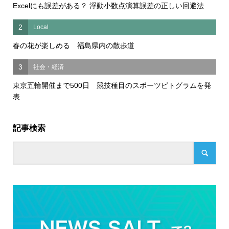
Excelにも誤差がある？ 浮動小数点演算誤差の正しい回避法
2
Local
春の花が楽しめる 福島県内の散歩道
3
社会・経済
東京五輪開催まで500日 競技種目のスポーツピトグラムを発
表
記事検索