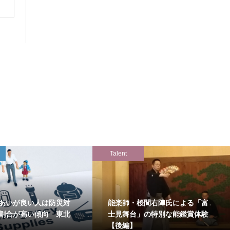
Talent
あいが良い人は防災対
能楽師・桜間右陣氏による「富
割合が高い傾向 東北
士見舞台」の特別な能鑑賞体験
【後編】