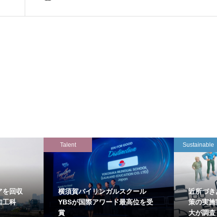
Talent
Sustainable
アを回収
横須賀バイリンガルスクール
近所づき
知工科
YBSが国際アワード最高位を受
策の実施
賞
大が調査