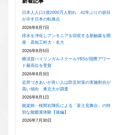
新着記事
日本人人口1億2000万人割れ 42年ぶりの節目
が示す日本の転換点
2026年8月7日
排水を浄化しアンモニアを回収する新触媒を開
発 高知工科大・名大
2026年8月5日
横須賀バイリンガルスクールYBSが国際アワー
ド最高位を受賞
2026年8月3日
近所づきあいが良い人は防災対策の実施割合が
高い傾向 東北大が調査
2026年8月1日
能楽師・桜間右陣氏による「富士見舞台」の特
別な能鑑賞体験【後編】
2026年7月30日