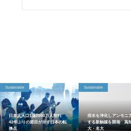
Sustainable
Sustainable
日本人人口1億2000万人割れ
排水を浄化しアンモニ
42年ぶりの節目が示す日本の転
する新触媒を開発 高
換点
大・名大