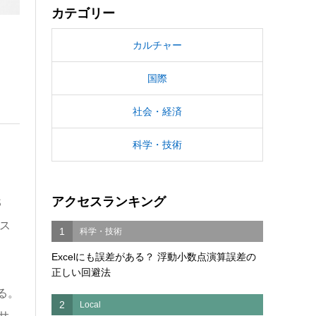
カテゴリー
カルチャー
国際
社会・経済
科学・技術
アクセスランキング
S
たス
1
科学・技術
Excelにも誤差がある？ 浮動小数点演算誤差の
正しい回避法
る。
2
Local
サ