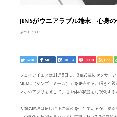
JINSがウエアラブル端末 心身
2015.10.17
Tweet
Share
Hatena
Pocket
RSS
ジェイアイエヌは11月5日に、3点式電位センサー
MEME（ジンズ・ミーム）」を発売する。瞬きや視線
マホのアプリを通じて、心や体の状態を可視化する
人間の眼球は角膜に正の電位を帯びているが、視線
この変化を眉間と鼻パッドに搭載された3点式電位