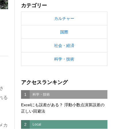
カテゴリー
カルチャー
国際
社会・経済
科学・技術
アクセスランキング
さ
1
科学・技術
れる
Excelにも誤差がある？ 浮動小数点演算誤差の
正しい回避法
2
Local
メカ