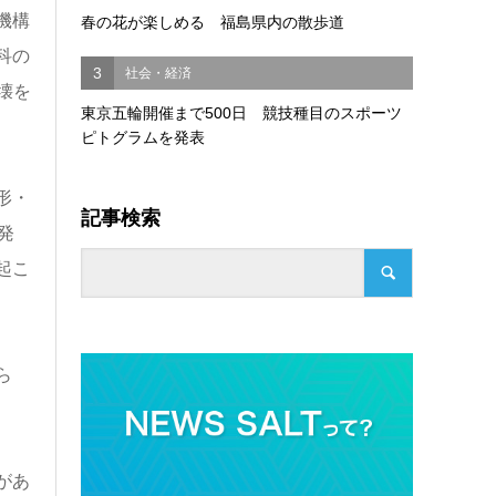
機構
春の花が楽しめる 福島県内の散歩道
科の
3
社会・経済
壊を
東京五輪開催まで500日 競技種目のスポーツ
ピトグラムを発表
形・
記事検索
発
起こ
ら
があ