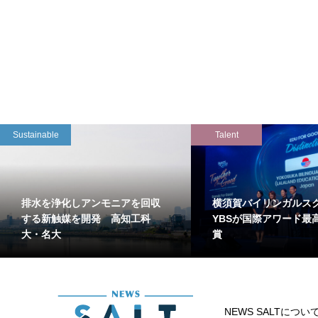
Sustainable
Talent
排水を浄化しアンモニアを回収
横須賀バイリンガルス
する新触媒を開発 高知工科
YBSが国際アワード最
大・名大
賞
NEWS SALTについ