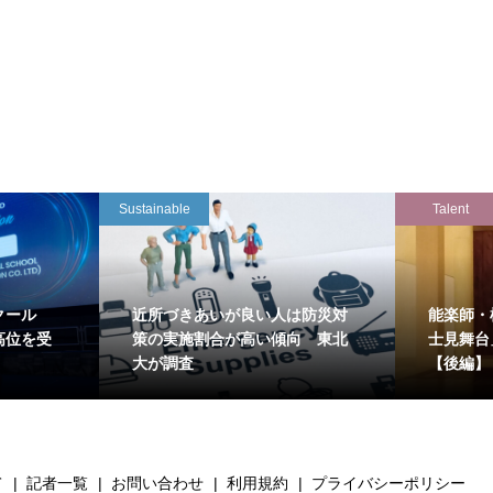
Sustainable
Talent
クール
近所づきあいが良い人は防災対
能楽師・
高位を受
策の実施割合が高い傾向 東北
士見舞台
大が調査
【後編】
て
記者一覧
お問い合わせ
利用規約
プライバシーポリシー