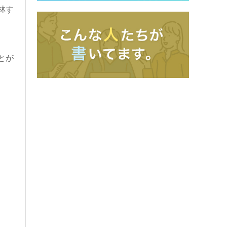
林す
とが