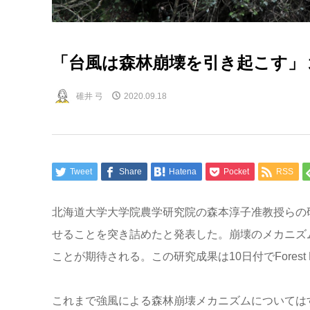
「台風は森林崩壊を引き起こす」
碓井 弓
2020.09.18
Tweet
Share
Hatena
Pocket
RSS
北海道大学大学院農学研究院の森本淳子准教授らの
せることを突き詰めたと発表した。崩壊のメカニズ
ことが期待される。この研究成果は10日付でForest Eco
これまで強風による森林崩壊メカニズムについては