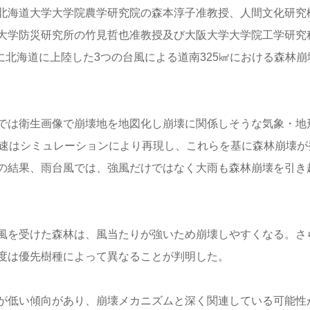
北海道大学大学院農学研究院の森本淳子准教授、人間文化研究
大学防災研究所の竹見哲也准教授及び大阪大学大学院工学研究
に北海道に上陸した3つの台風による道南325㎢における森林崩
では衛生画像で崩壊地を地図化し崩壊に関係しそうな気象・地
風速はシミュレーションにより再現し、これらを基に森林崩壊が
の結果、雨台風では、強風だけではなく大雨も森林崩壊を引き
風を受けた森林は、風当たりが強いため崩壊しやすくなる。さ
度は優先樹種によって異なることが判明した。
が低い傾向があり、崩壊メカニズムと深く関連している可能性