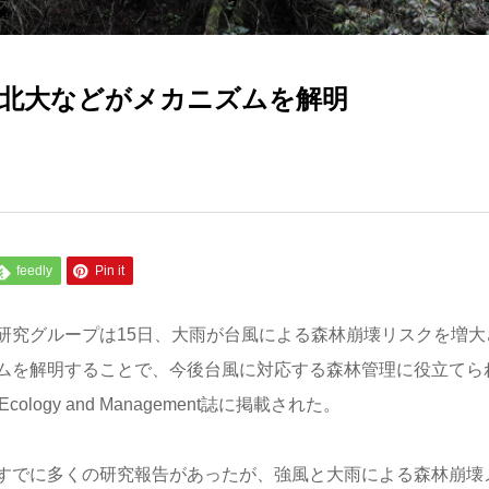
 北大などがメカニズムを解明
feedly
Pin it
研究グループは15日、大雨が台風による森林崩壊リスクを増大
ムを解明することで、今後台風に対応する森林管理に役立てら
logy and Management誌に掲載された。
すでに多くの研究報告があったが、強風と大雨による森林崩壊