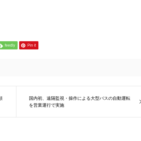
feedly
Pin it
順
国内初、遠隔監視・操作による大型バスの自動運転
を営業運行で実施