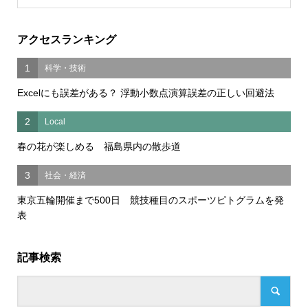
アクセスランキング
1
科学・技術
Excelにも誤差がある？ 浮動小数点演算誤差の正しい回避法
2
Local
春の花が楽しめる 福島県内の散歩道
3
社会・経済
東京五輪開催まで500日 競技種目のスポーツピトグラムを発
表
記事検索