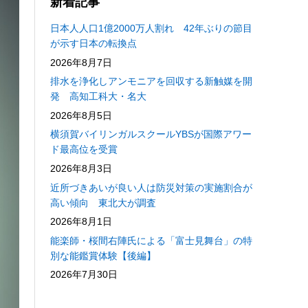
新着記事
日本人人口1億2000万人割れ 42年ぶりの節目
が示す日本の転換点
2026年8月7日
排水を浄化しアンモニアを回収する新触媒を開
発 高知工科大・名大
2026年8月5日
横須賀バイリンガルスクールYBSが国際アワー
ド最高位を受賞
2026年8月3日
近所づきあいが良い人は防災対策の実施割合が
高い傾向 東北大が調査
2026年8月1日
能楽師・桜間右陣氏による「富士見舞台」の特
別な能鑑賞体験【後編】
2026年7月30日