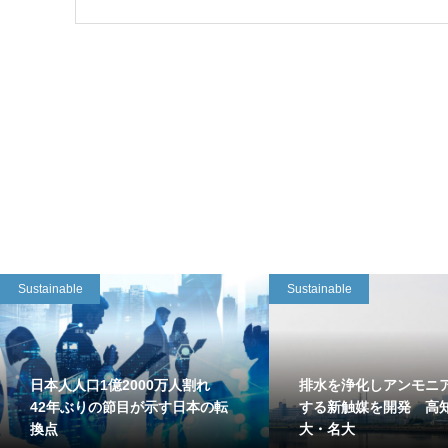
Sustainable
Sustainable
日本人人口1億2000万人割れ
排水を浄化しアンモニ
42年ぶりの節目が示す日本の転
する新触媒を開発 高
換点
大・名大