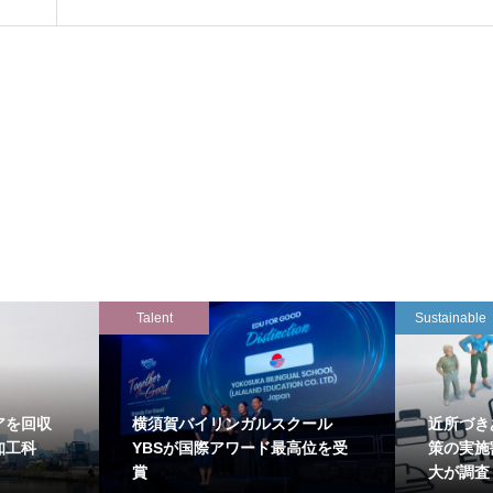
Talent
Sustainable
アを回収
横須賀バイリンガルスクール
近所づき
知工科
YBSが国際アワード最高位を受
策の実施
賞
大が調査