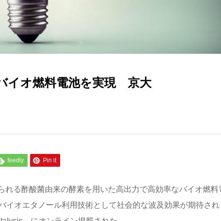
バイオ燃料電池を実現 京大
feedly
Pin it
られる酢酸菌由来の酵素を用いた高出力で高効率なバイオ燃料
なバイオエタノール利用技術として社会的な波及効果が期待され
talysis」にオンライン掲載された。