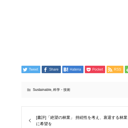
Tweet
Share
Hatena
Pocket
RSS
Sustainable
,
科学・技術
[書評]「絶望の林業」 持続性を考え、衰退する林業
に希望を