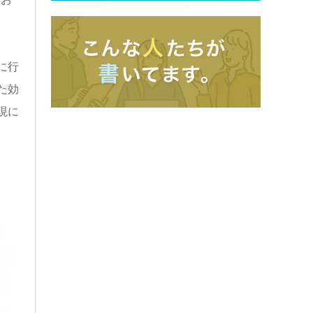
に行
た効
現に