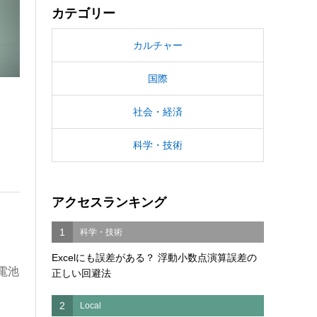
カテゴリー
カルチャー
国際
社会・経済
科学・技術
アクセスランキング
1
科学・技術
Excelにも誤差がある？ 浮動小数点演算誤差の
電池
正しい回避法
2
Local