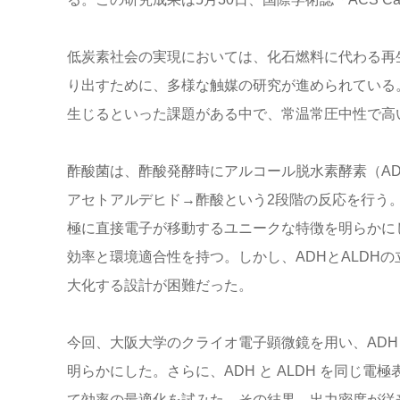
低炭素社会の実現においては、化石燃料に代わる再
り出すために、多様な触媒の研究が進められている
生じるといった課題がある中で、常温常圧中性で高
酢酸菌は、酢酸発酵時にアルコール脱水素酵素（AD
アセトアルデヒド→酢酸という2段階の反応を行う。同
極に直接電子が移動するユニークな特徴を明らかに
効率と環境適合性を持つ。しかし、ADHとALDH
大化する設計が困難だった。
今回、大阪大学のクライオ電子顕微鏡を用い、ADH
明らかにした。さらに、ADH と ALDH を同じ
て効率の最適化を試みた。その結果、出力密度が従来