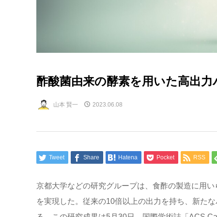
酢酸菌由来の酵素を用いた高出力
山本 賢一
2023.06.08
Tweet
Share
Hatena
Pocket
RSS
京都大学などの研究グループは、食酢の製造に用い
を実現した。従来の10倍以上の出力を持ち、新た
る。この研究成果は5月30日、国際学術誌「ACS Ca