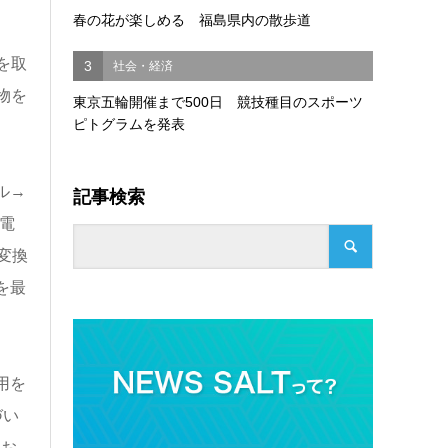
春の花が楽しめる 福島県内の散歩道
を取
3
社会・経済
物を
東京五輪開催まで500日 競技種目のスポーツ
ピトグラムを発表
ル→
記事検索
に電
変換
を最
用を
づい
にお