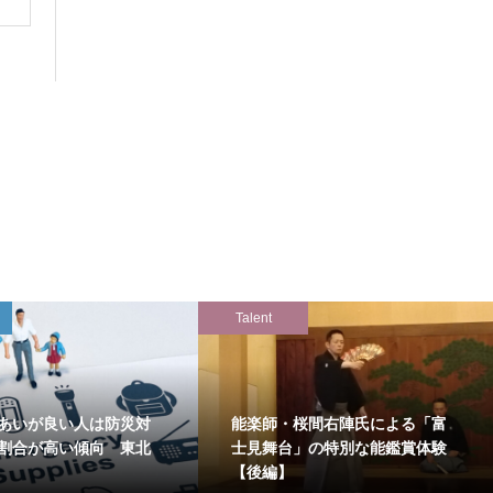
Talent
あいが良い人は防災対
能楽師・桜間右陣氏による「富
割合が高い傾向 東北
士見舞台」の特別な能鑑賞体験
【後編】