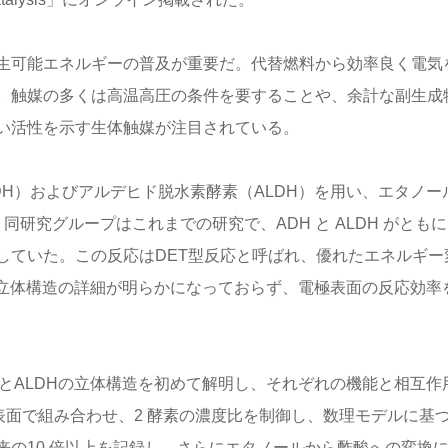
生可能エネルギーの普及が重要だ。代替燃料から効率良く電気
。触媒の多くは高温高圧の条件を要することや、余計な副生成
い活性を示す生体触媒が注目されている。
H）およびアルデヒド脱水素酵素（ALDH）を用い、エタノー
研究グループはこれまでの研究で、ADH と ALDH がとも
していた。この反応はDET型反応と呼ばれ、優れたエネルギー
の立体構造の詳細が明らかになっておらず、電極表面の反応効率
とALDHの立体構造を初めて解明し、それぞれの機能と相互作
電極表面で組み合わせ、2 酵素の濃度比を制御し、数理モデルに基
の10 倍以上を記録し、さらにエタノールから酢酸への変換