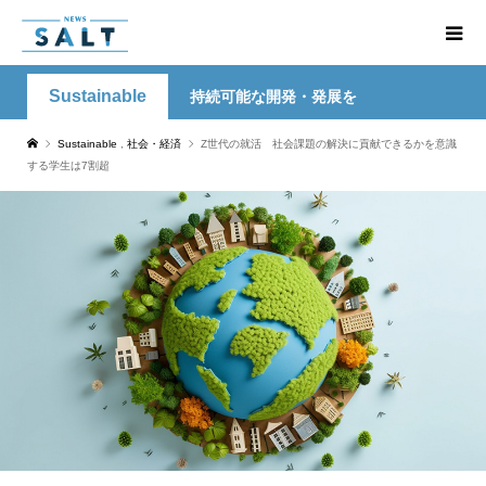
Sustainable
持続可能な開発・発展を
Sustainable
,
社会・経済
Z世代の就活 社会課題の解決に貢献できるかを意識
する学生は7割超