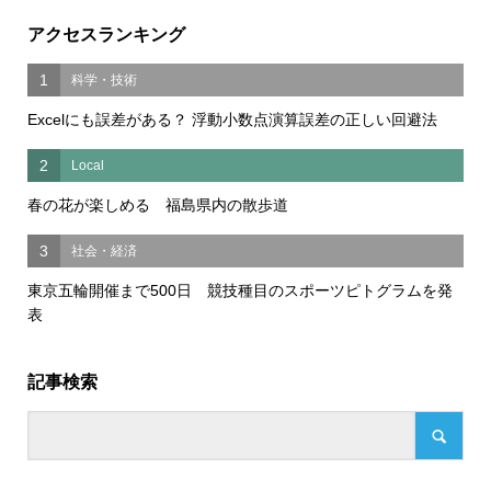
アクセスランキング
1
科学・技術
Excelにも誤差がある？ 浮動小数点演算誤差の正しい回避法
2
Local
春の花が楽しめる 福島県内の散歩道
3
社会・経済
東京五輪開催まで500日 競技種目のスポーツピトグラムを発
表
記事検索