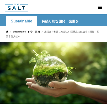
Sustainable
持続可能な開発・発展を
Sustainable
,
科学・技術
太陽光を利用した新しい医薬品の合成法を開発 関
西学院大ほか