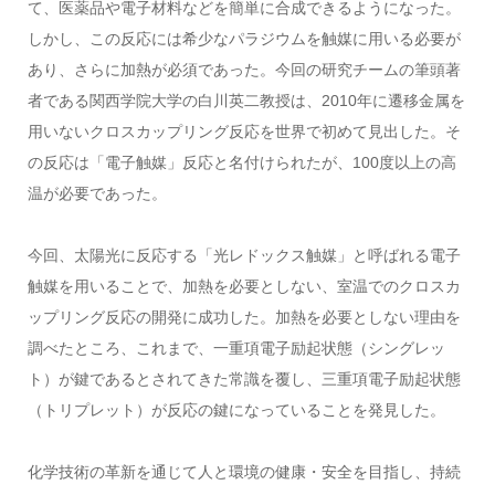
て、医薬品や電子材料などを簡単に合成できるようになった。
しかし、この反応には希少なパラジウムを触媒に用いる必要が
あり、さらに加熱が必須であった。今回の研究チームの筆頭著
者である関西学院大学の白川英二教授は、2010年に遷移金属を
用いないクロスカップリング反応を世界で初めて見出した。そ
の反応は「電子触媒」反応と名付けられたが、100度以上の高
温が必要であった。
今回、太陽光に反応する「光レドックス触媒」と呼ばれる電子
触媒を用いることで、加熱を必要としない、室温でのクロスカ
ップリング反応の開発に成功した。加熱を必要としない理由を
調べたところ、これまで、一重項電子励起状態（シングレッ
ト）が鍵であるとされてきた常識を覆し、三重項電子励起状態
（トリプレット）が反応の鍵になっていることを発見した。
化学技術の革新を通じて人と環境の健康・安全を目指し、持続