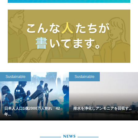
Sustainable
Sustainable
日本人人口1億2000万人割れ 42
排水を浄化しアンモニアを回収す...
年...