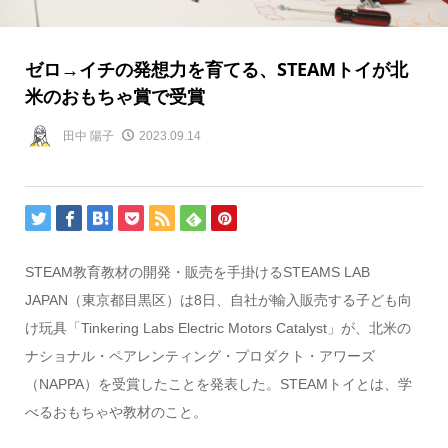
ゼロ→イチの発想力を育てる、STEAMトイが北
米のおもちゃ賞で受賞
田中 陽子
2023.09.14
STEAM
教育教材の開発・販売を手掛ける
STEAMS LAB
JAPAN
（東京都目黒区）は
8
日、自社が輸入販売する子ども向
け玩具「
Tinkering Labs Electric Motors Catalyst
」が、北米の
ナショナル・ペアレンティング・プロダクト・アワーズ
（
NAPPA
）を受賞したことを発表した。
STEAM
トイとは、学
べるおもちゃや教材のこと。