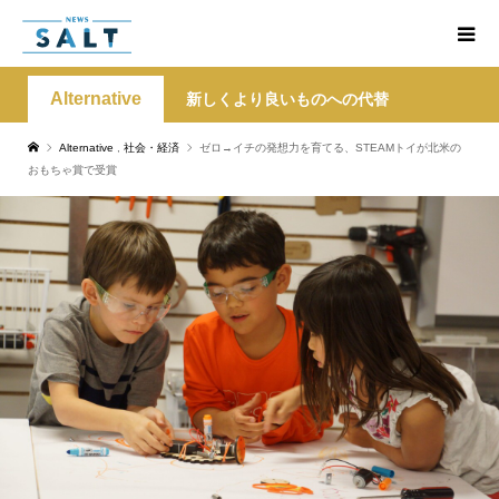
Alternative
新しくより良いものへの代替
Alternative
,
社会・経済
ゼロ→イチの発想力を育てる、STEAMトイが北米の
おもちゃ賞で受賞