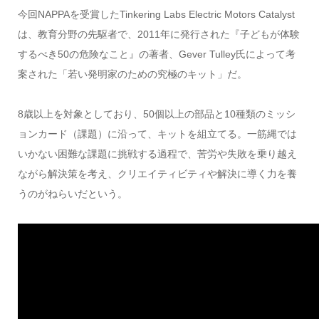
今回
NAPPA
を受賞した
Tinkering Labs Electric Motors Catalyst
は、教育分野の先駆者で、
2011
年に発行された『子どもが体験
するべき
50
の危険なこと』の著者、
Gever Tulley
氏によって考
案された「若い発明家のための究極のキット」だ。
8
歳以上を対象としており、
50
個以上の部品と
10
種類のミッシ
ョンカード（課題）に沿って、キットを組立てる。一筋縄では
いかない困難な課題に挑戦する過程で、苦労や失敗を乗り越え
ながら解決策を考え、クリエイティビティや解決に導く力を養
うのがねらいだという。