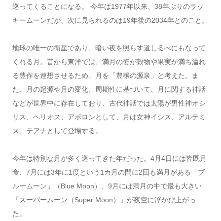
巡ってくることになる。 今年は1977年以来、38年ぶりのラッ
キームーンだが、次に見られるのは19年後の2034年とのこと。
地球の唯一の衛星であり、暗い夜を照らす道しるべにもなって
くれる月。昔から東洋では、満月の姿が穀物や果実が満ち溢れ
る豊作を連想させるため、月を「豊穣の源泉」と考えた。ま
た、月の起源や月の変化、周期性に基づいて、月に関する神話
などが世界中に存在しており、古代神話では太陽が男性神オシ
リス、ヘリオス、アポロンとして、月は女神イシス、アルテミ
ス、テアナとして登場する。
今年は特別な月が多く巡ってきた年だった。4月4日には皆既月
食、7月には3年に1度という1カ月の間に2回も満月がある「ブ
ルームーン」（Blue Moon）、9月には満月の中で最も大きい
「スーパームーン（Super Moon）」が夜空に浮かび上がっ
た。