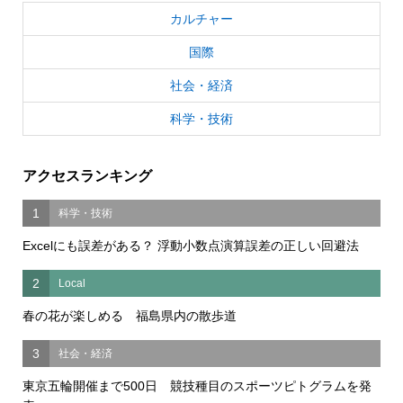
カルチャー
国際
社会・経済
科学・技術
アクセスランキング
1
科学・技術
Excelにも誤差がある？ 浮動小数点演算誤差の正しい回避法
2
Local
春の花が楽しめる 福島県内の散歩道
3
社会・経済
東京五輪開催まで500日 競技種目のスポーツピトグラムを発