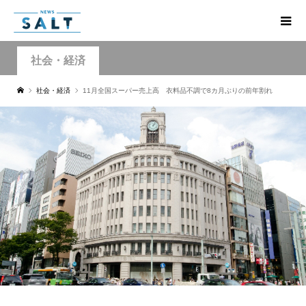
社会・経済
社会・経済
11月全国スーパー売上高 衣料品不調で8カ月ぶりの前年割れ