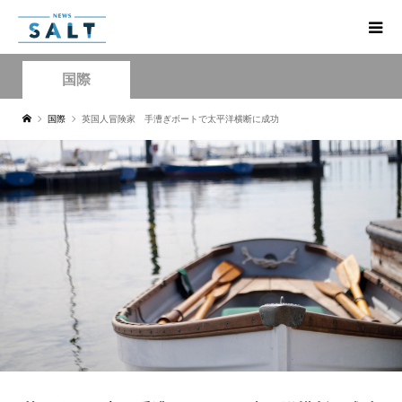
国際
国際
英国人冒険家 手漕ぎボートで太平洋横断に成功