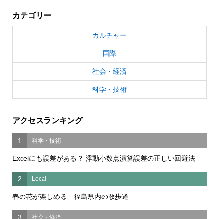
カテゴリー
カルチャー
国際
社会・経済
科学・技術
アクセスランキング
1
科学・技術
Excelにも誤差がある？ 浮動小数点演算誤差の正しい回避法
2
Local
春の花が楽しめる 福島県内の散歩道
3
社会・経済