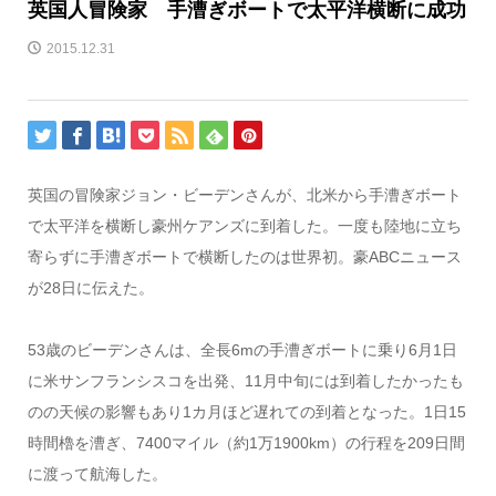
英国人冒険家 手漕ぎボートで太平洋横断に成功
2015.12.31
英国の冒険家ジョン・ビーデンさんが、北米から手漕ぎボート
で太平洋を横断し豪州ケアンズに到着した。一度も陸地に立ち
寄らずに手漕ぎボートで横断したのは世界初。豪ABCニュース
が28日に伝えた。
53歳のビーデンさんは、全長6mの手漕ぎボートに乗り6月1日
に米サンフランシスコを出発、11月中旬には到着したかったも
のの天候の影響もあり1カ月ほど遅れての到着となった。1日15
時間櫓を漕ぎ、7400マイル（約1万1900km）の行程を209日間
に渡って航海した。