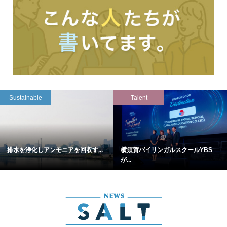
Sustainable
Talent
排水を浄化しアンモニアを回収す...
横須賀バイリンガルスクールYBS
が...