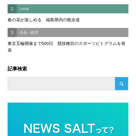
2
Local
春の花が楽しめる 福島県内の散歩道
3
社会・経済
東京五輪開催まで500日 競技種目のスポーツピトグラムを発
表
記事検索