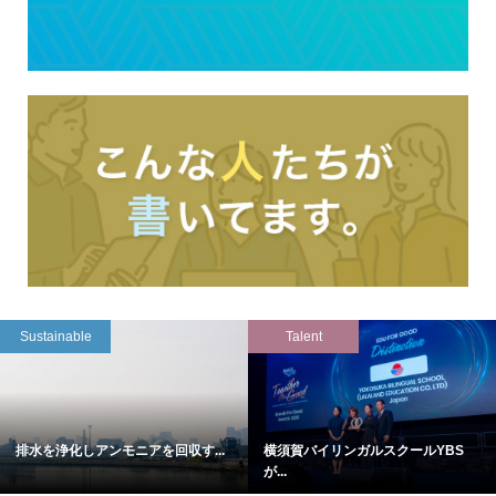
Sustainable
Talent
排水を浄化しアンモニアを回収す...
横須賀バイリンガルスクールYBS
が...