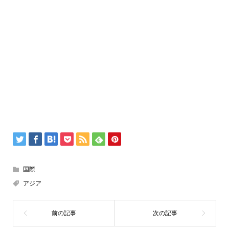
国際
アジア