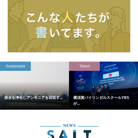
Sustainable
Talent
排水を浄化しアンモニアを回収す...
横須賀バイリンガルスクールYBS
が...