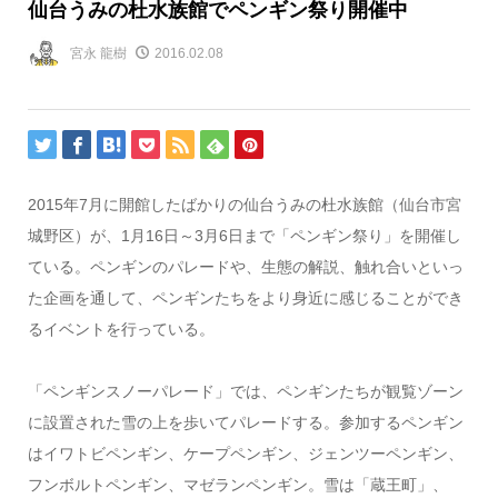
仙台うみの杜水族館でペンギン祭り開催中
宮永 龍樹
2016.02.08
2015年7月に開館したばかりの仙台うみの杜水族館（仙台市宮
城野区）が、1月16日～3月6日まで「ペンギン祭り」を開催し
ている。ペンギンのパレードや、生態の解説、触れ合いといっ
た企画を通して、ペンギンたちをより身近に感じることができ
るイベントを行っている。
「ペンギンスノーパレード」では、ペンギンたちが観覧ゾーン
に設置された雪の上を歩いてパレードする。参加するペンギン
はイワトビペンギン、ケープペンギン、ジェンツーペンギン、
フンボルトペンギン、マゼランペンギン。雪は「蔵王町」、