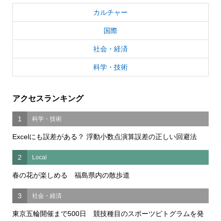
カルチャー
国際
社会・経済
科学・技術
アクセスランキング
1
科学・技術
Excelにも誤差がある？ 浮動小数点演算誤差の正しい回避法
2
Local
春の花が楽しめる 福島県内の散歩道
3
社会・経済
東京五輪開催まで500日 競技種目のスポーツピトグラムを発