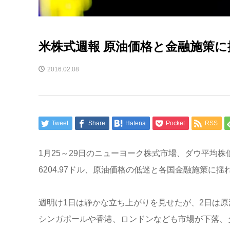
米株式週報 原油価格と金融施策に
2016.02.08
Tweet
Share
Hatena
Pocket
RSS
1月25～29日のニューヨーク株式市場、ダウ平均株価（3
6204.97ドル、原油価格の低迷と各国金融施策
週明け1日は静かな立ち上がりを見せたが、2日は原油
シンガポールや香港、ロンドンなども市場が下落、ダウ平