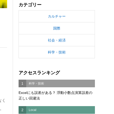
カテゴリー
カルチャー
国際
社会・経済
科学・技術
アクセスランキング
1
科学・技術
Excelにも誤差がある？ 浮動小数点演算誤差の
正しい回避法
なく
た。
2
Local