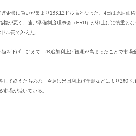
企業に買いが集まり183.12ドル高となった。4日は原油価格
指標が悪く、連邦準備制度理事会（FRB）が利上げに慎重とな
2ドル高で終えた。
格が値を下げ、加えてFRB追加利上げ観測が高まったことで市場
昇して終えたものの、今週は米国利上げ予測などにより260ド
る市場が続いている。