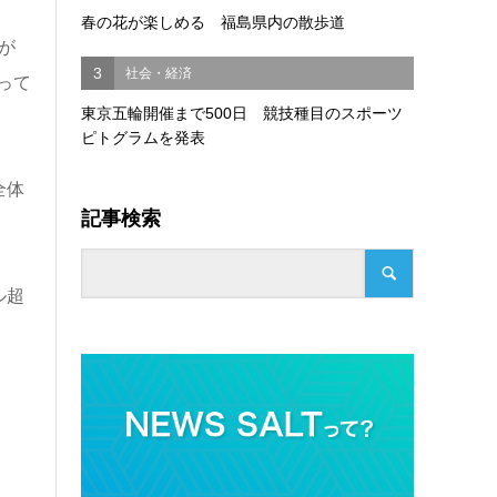
春の花が楽しめる 福島県内の散歩道
が
3
社会・経済
って
東京五輪開催まで500日 競技種目のスポーツ
ピトグラムを発表
全体
記事検索
ル超