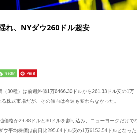
揺れ、NYダウ260ドル超安
feedly
Pin it
0種）は前週終値1万6466.30ドルから261.33ドル安の1万
に揺れる株式市場だが、その傾向は今週も変わらなかった。
価格が29.88ドルと30ドルを割り込み、ニューヨークだけで
均株価は前日比295.64ドル安の1万6153.54ドルとなっ