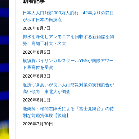
新着記事
日本人人口1億2000万人割れ 42年ぶりの節目
が示す日本の転換点
2026年8月7日
排水を浄化しアンモニアを回収する新触媒を開
発 高知工科大・名大
2026年8月5日
横須賀バイリンガルスクールYBSが国際アワー
ド最高位を受賞
2026年8月3日
近所づきあいが良い人は防災対策の実施割合が
高い傾向 東北大が調査
2026年8月1日
能楽師・桜間右陣氏による「富士見舞台」の特
別な能鑑賞体験【後編】
2026年7月30日