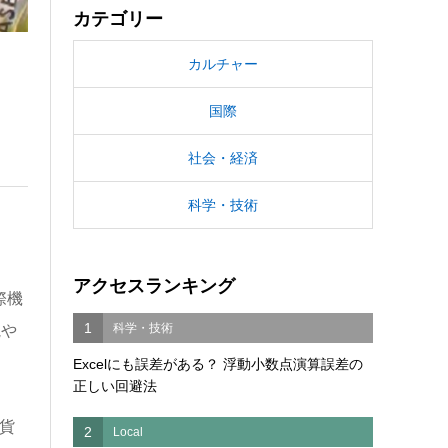
カテゴリー
カルチャー
国際
社会・経済
科学・技術
アクセスランキング
際機
1
科学・技術
視や
Excelにも誤差がある？ 浮動小数点演算誤差の
正しい回避法
貨
2
Local