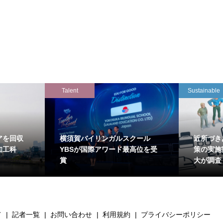
Talent
Sustainable
アを回収
横須賀バイリンガルスクール
近所づき
知工科
YBSが国際アワード最高位を受
策の実施
賞
大が調査
て
記者一覧
お問い合わせ
利用規約
プライバシーポリシー