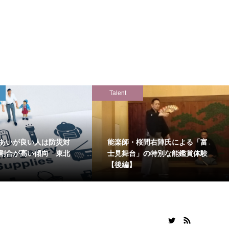
Talent
あいが良い人は防災対
能楽師・桜間右陣氏による「富
割合が高い傾向 東北
士見舞台」の特別な能鑑賞体験
【後編】