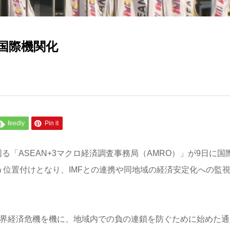
が国際機関化
feedly
Pin it
「ASEAN+3マクロ経済調査事務局（AMRO）」が9日に国
う位置付けとなり、IMFとの連携や同地域の経済安定化への監
の世界経済危機を機に、地域内での負の連鎖を防ぐために始めた通