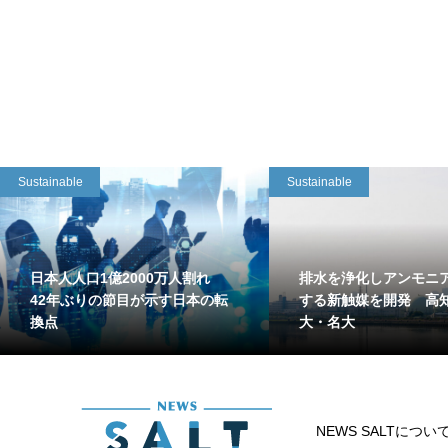
Sustainable
Sustainable
日本人人口1億2000万人割れ
排水を浄化しアンモニ
42年ぶりの節目が示す日本の転
する新触媒を開発 高
換点
大・名大
NEWS SALTについ