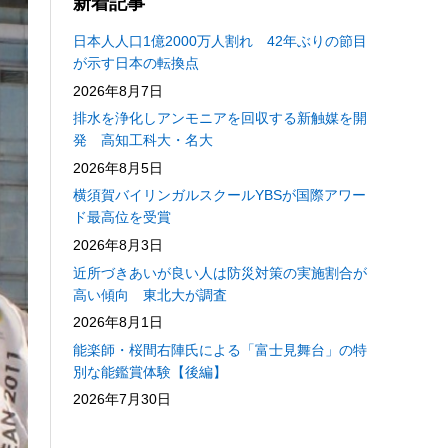
新着記事
日本人人口1億2000万人割れ 42年ぶりの節目
が示す日本の転換点
2026年8月7日
排水を浄化しアンモニアを回収する新触媒を開
発 高知工科大・名大
2026年8月5日
横須賀バイリンガルスクールYBSが国際アワー
ド最高位を受賞
2026年8月3日
近所づきあいが良い人は防災対策の実施割合が
高い傾向 東北大が調査
2026年8月1日
能楽師・桜間右陣氏による「富士見舞台」の特
別な能鑑賞体験【後編】
2026年7月30日