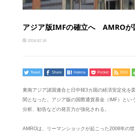
アジア版IMFの確立へ AMRO
2016.02.16
Tweet
Share
Hatena
Pocket
RSS
東南アジア諸国連合と日中韓3カ国の経済安定化を図る
関となった。アジア版の国際通貨基金（IMF）とい
分析、勧告などの発言力が強化される。
AMROは、リーマンショックが起こった2008年