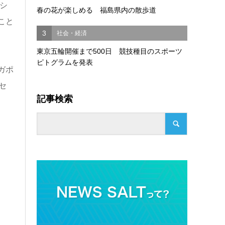
シ
春の花が楽しめる 福島県内の散歩道
こと
3
社会・経済
東京五輪開催まで500日 競技種目のスポーツ
ピトグラムを発表
ガポ
セ
記事検索