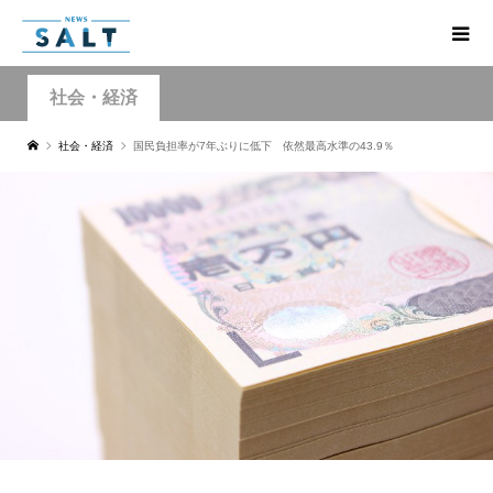
社会・経済
社会・経済
国民負担率が7年ぶりに低下 依然最高水準の43.9％