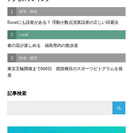
1
科学・技術
Excelにも誤差がある？ 浮動小数点演算誤差の正しい回避法
2
Local
春の花が楽しめる 福島県内の散歩道
3
社会・経済
東京五輪開催まで500日 競技種目のスポーツピトグラムを発
表
記事検索