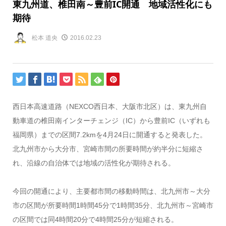
東九州道、椎田南～豊前IC開通 地域活性化にも
期待
松本 道央
2016.02.23
西日本高速道路（NEXCO西日本、大阪市北区）は、東九州自
動車道の椎田南インターチェンジ（IC）から豊前IC（いずれも
福岡県）までの区間7.2kmを4月24日に開通すると発表した。
北九州市から大分市、宮崎市間の所要時間が約半分に短縮さ
れ、沿線の自治体では地域の活性化が期待される。
今回の開通により、主要都市間の移動時間は、北九州市～大分
市の区間が所要時間1時間45分で1時間35分、北九州市～宮崎市
の区間では同4時間20分で4時間25分が短縮される。