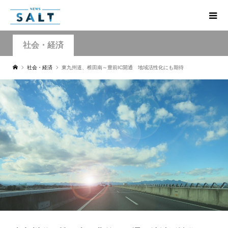
社会・経済
社会・経済
東九州道、椎田南～豊前IC開通 地域活性化にも期待