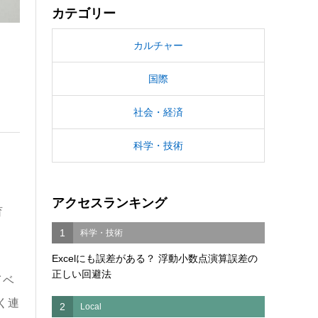
カテゴリー
カルチャー
国際
社会・経済
科学・技術
アクセスランキング
育
1
科学・技術
Excelにも誤差がある？ 浮動小数点演算誤差の
正しい回避法
イベ
く連
2
Local