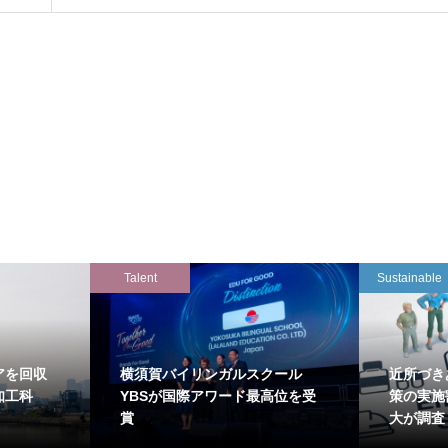
Talent
Sustainable
アを回収
横須賀バイリンガルスクール
近所づき
知工科
YBSが国際アワード最高位を受
策の実施
賞
大が調査