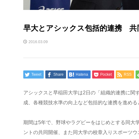
早大とアシックス包括的連携 共
2016.03.09
Tweet
Share
Hatena
Pocket
RSS
アシックスと早稲田大学は2日の「組織的連携に関
成、各種競技水準の向上など包括的な連携を進める
期間は5年で、野球やラグビーをはじめとする同大
ントの共同開催、また同大学の校章入りスポーツウ