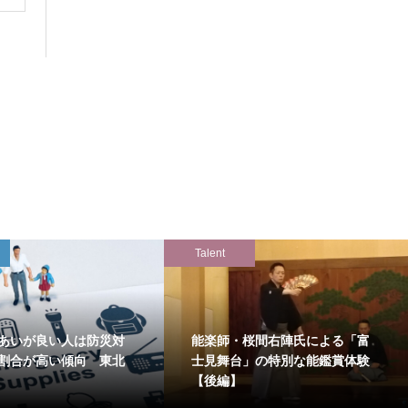
Talent
あいが良い人は防災対
能楽師・桜間右陣氏による「富
割合が高い傾向 東北
士見舞台」の特別な能鑑賞体験
【後編】