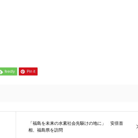
feedly
Pin it
「福島を未来の水素社会先駆けの地に」 安倍首
相、福島県を訪問