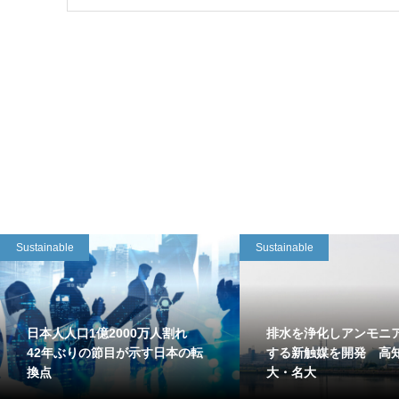
Sustainable
Sustainable
日本人人口1億2000万人割れ
排水を浄化しアンモニ
42年ぶりの節目が示す日本の転
する新触媒を開発 高
換点
大・名大