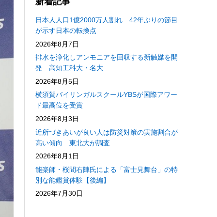
新着記事
日本人人口1億2000万人割れ 42年ぶりの節目
が示す日本の転換点
2026年8月7日
排水を浄化しアンモニアを回収する新触媒を開
発 高知工科大・名大
2026年8月5日
横須賀バイリンガルスクールYBSが国際アワー
ド最高位を受賞
2026年8月3日
近所づきあいが良い人は防災対策の実施割合が
高い傾向 東北大が調査
2026年8月1日
能楽師・桜間右陣氏による「富士見舞台」の特
別な能鑑賞体験【後編】
2026年7月30日