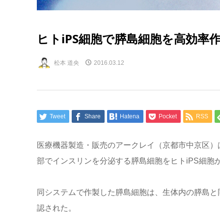
ヒトiPS細胞で膵島細胞を高効率
松本 道央
2016.03.12
Tweet
Share
Hatena
Pocket
RSS
医療機器製造・販売のアークレイ（京都市中京区）
部でインスリンを分泌する膵島細胞をヒトiPS細胞
同システムで作製した膵島細胞は、生体内の膵島と
認された。