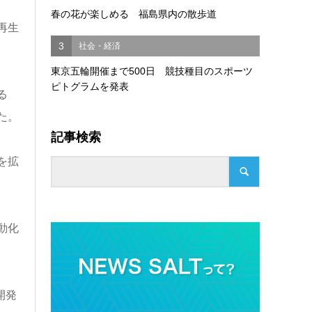
春の花が楽しめる 福島県内の散歩道
再生
3
社会・経済
東京五輪開催まで500日 競技種目のスポーツ
ピトグラムを発表
る
た。
記事検索
を拡
動化
開発