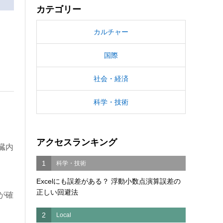
カテゴリー
カルチャー
国際
社会・経済
科学・技術
アクセスランキング
臓内
1
科学・技術
Excelにも誤差がある？ 浮動小数点演算誤差の
正しい回避法
が確
2
Local