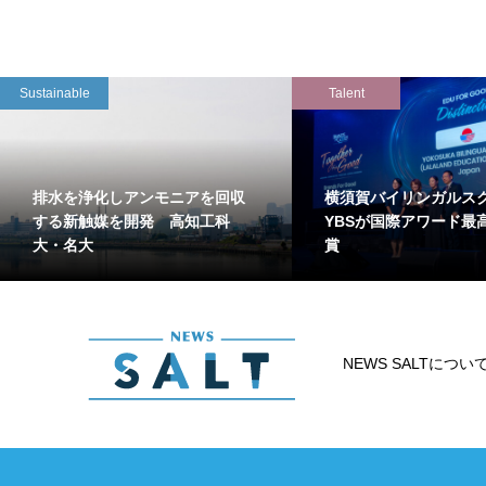
Sustainable
Talent
排水を浄化しアンモニアを回収
横須賀バイリンガルス
する新触媒を開発 高知工科
YBSが国際アワード最
大・名大
賞
NEWS SALTについ