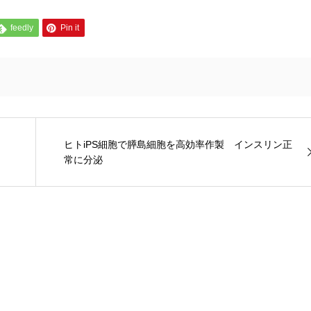
feedly
Pin it
ヒトiPS細胞で膵島細胞を高効率作製 インスリン正
常に分泌