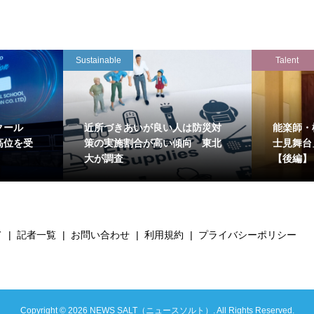
Sustainable
Talent
クール
近所づきあいが良い人は防災対
能楽師・
高位を受
策の実施割合が高い傾向 東北
士見舞台
大が調査
【後編】
て
記者一覧
お問い合わせ
利用規約
プライバシーポリシー
Copyright ©
2026
NEWS SALT（ニュースソルト）. All Rights Reserved.