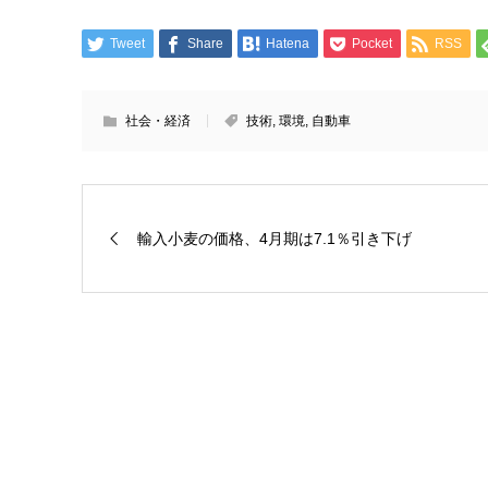
Tweet
Share
Hatena
Pocket
RSS
社会・経済
技術
,
環境
,
自動車
輸入小麦の価格、4月期は7.1％引き下げ