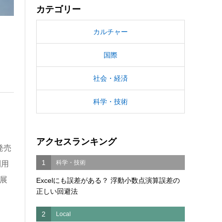
カテゴリー
カルチャー
国際
社会・経済
科学・技術
アクセスランキング
発売
1
科学・技術
利用
展
Excelにも誤差がある？ 浮動小数点演算誤差の
正しい回避法
2
Local