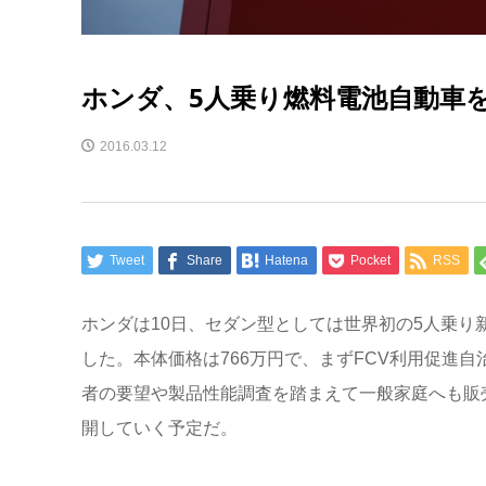
ホンダ、5人乗り燃料電池自動車
2016.03.12
Tweet
Share
Hatena
Pocket
RSS
ホンダは10日、セダン型としては世界初の5人乗り
した。本体価格は766万円で、まずFCV利用促進
者の要望や製品性能調査を踏まえて一般家庭へも販売
開していく予定だ。