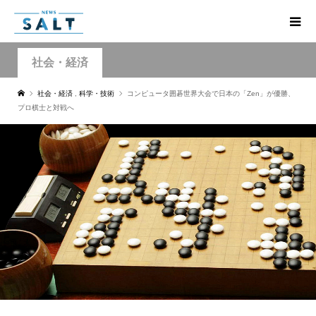
社会・経済
社会・経済
,
科学・技術
コンピュータ囲碁世界大会で日本の「Zen」が優勝、
プロ棋士と対戦へ