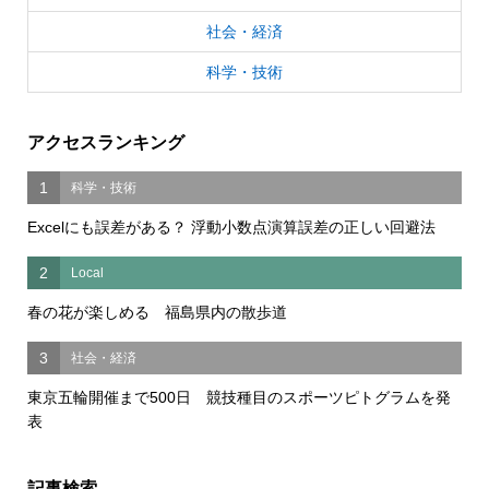
社会・経済
科学・技術
アクセスランキング
1
科学・技術
Excelにも誤差がある？ 浮動小数点演算誤差の正しい回避法
2
Local
春の花が楽しめる 福島県内の散歩道
3
社会・経済
東京五輪開催まで500日 競技種目のスポーツピトグラムを発
表
記事検索