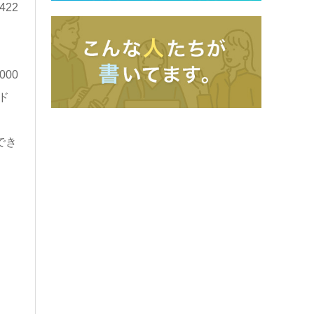
22
00
ド
でき