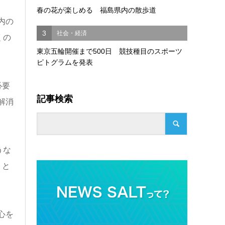
春の花が楽しめる 福島県内の散歩道
内の
3
社会・経済
くの
東京五輪開催まで500日 競技種目のスポーツ
ピトグラムを発表
必要
記事検索
解消
うな
」と
心を