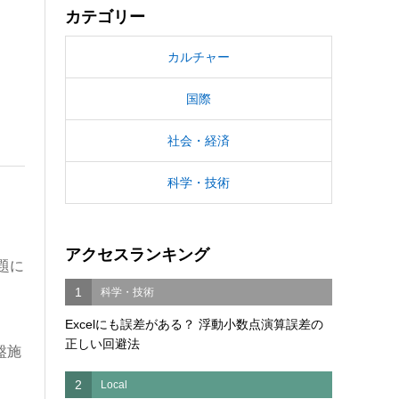
カテゴリー
カルチャー
国際
社会・経済
科学・技術
アクセスランキング
題に
1
科学・技術
Excelにも誤差がある？ 浮動小数点演算誤差の
正しい回避法
盤施
2
Local