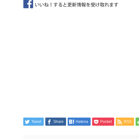
Tweet
Share
Hatena
Pocket
RSS