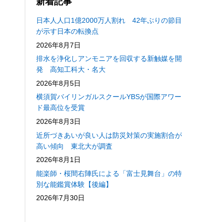
新着記事
日本人人口1億2000万人割れ 42年ぶりの節目
が示す日本の転換点
2026年8月7日
排水を浄化しアンモニアを回収する新触媒を開
発 高知工科大・名大
2026年8月5日
横須賀バイリンガルスクールYBSが国際アワー
ド最高位を受賞
2026年8月3日
近所づきあいが良い人は防災対策の実施割合が
高い傾向 東北大が調査
2026年8月1日
能楽師・桜間右陣氏による「富士見舞台」の特
別な能鑑賞体験【後編】
2026年7月30日