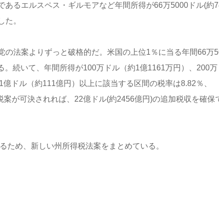
るエルスペス・ギルモアなど年間所得が66万5000ドル(約74
した。
の法案よりずっと破格的だ。米国の上位1％に当る年間66万50
。続いて、年間所得が100万ドル（約1億1161万円）、200万
、1億ドル（約111億円）以上に該当する区間の税率は8.82％、
な増税案が可決されれば、22億ドル(約2456億円)の追加税収を確保
れるため、新しい州所得税法案をまとめている。