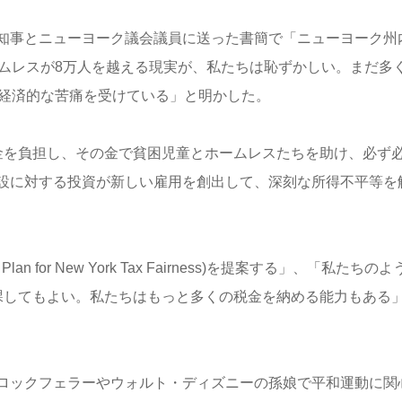
知事とニューヨーク議会議員に送った書簡で「ニューヨーク州
ームレスが8万人を越える現実が、私たちは恥ずかしい。まだ多
、経済的な苦痛を受けている」と明かした。
金を負担し、その金で貧困児童とホームレスたちを助け、必ず
設に対する投資が新しい雇用を創出して、深刻な所得不平等を
or New York Tax Fairness)を提案する」、「私たちのよ
課してもよい。私たちはもっと多くの税金を納める能力もある
ロックフェラーやウォルト・ディズニーの孫娘で平和運動に関