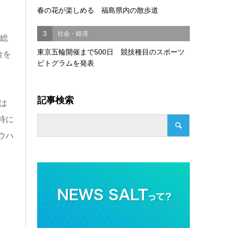
春の花が楽しめる 福島県内の散歩道
3
社会・経済
均総
東京五輪開催まで500日 競技種目のスポーツ
金を
ピトグラムを発表
記事検索
は
時に
ウハ