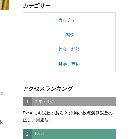
カテゴリー
カルチャー
国際
社会・経済
科学・技術
アクセスランキング
た。
1
科学・技術
Excelにも誤差がある？ 浮動小数点演算誤差の
正しい回避法
あ
2
Local