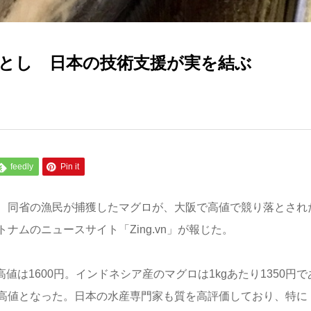
とし 日本の技術支援が実を結ぶ
feedly
Pin it
、同省の漁民が捕獲したマグロが、大阪で高値で競り落とされ
ムのニュースサイト「Zing.vn」が報じた。
高値は1600円。インドネシア産のマグロは1kgあたり1350円で
高値となった。日本の水産専門家も質を高評価しており、特に