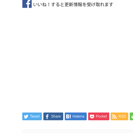
Tweet
Share
Hatena
Pocket
RSS