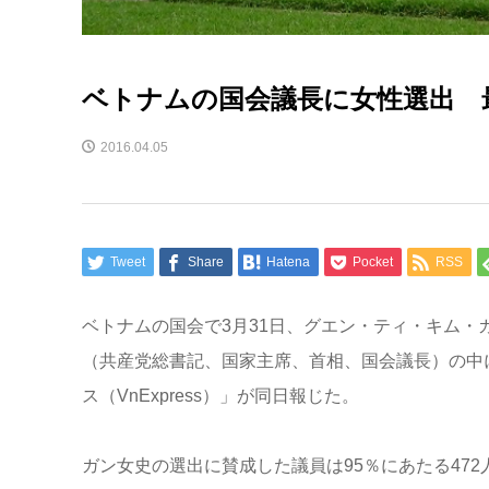
ベトナムの国会議長に女性選出 
2016.04.05
Tweet
Share
Hatena
Pocket
RSS
ベトナムの国会で3月31日、グエン・ティ・キム・
（共産党総書記、国家主席、首相、国会議長）の中
ス（VnExpress）」が同日報じた。
ガン女史の選出に賛成した議員は95％にあたる472