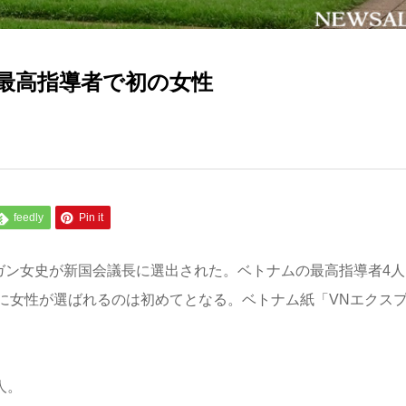
最高指導者で初の女性
feedly
Pin it
ガン女史が新国会議長に選出された。ベトナムの最高指導者4人
に女性が選ばれるのは初めてとなる。ベトナム紙「VNエクス
人。