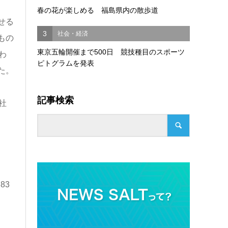
春の花が楽しめる 福島県内の散歩道
せる
3
社会・経済
もの
東京五輪開催まで500日 競技種目のスポーツ
わ
ピトグラムを発表
た。
記事検索
社
83