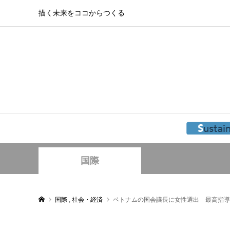
描く未来をココからつくる
国際
国際
,
社会・経済
ベトナムの国会議長に女性選出 最高指導