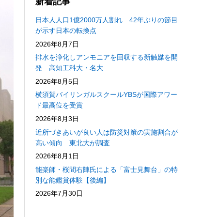
新着記事
日本人人口1億2000万人割れ 42年ぶりの節目
が示す日本の転換点
2026年8月7日
排水を浄化しアンモニアを回収する新触媒を開
発 高知工科大・名大
2026年8月5日
横須賀バイリンガルスクールYBSが国際アワー
ド最高位を受賞
2026年8月3日
近所づきあいが良い人は防災対策の実施割合が
高い傾向 東北大が調査
2026年8月1日
能楽師・桜間右陣氏による「富士見舞台」の特
別な能鑑賞体験【後編】
2026年7月30日