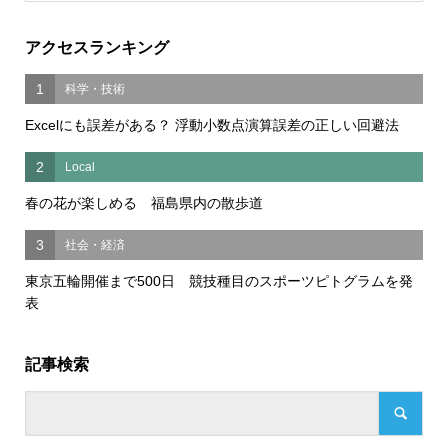
アクセスランキング
1
科学・技術
Excelにも誤差がある？ 浮動小数点演算誤差の正しい回避法
2
Local
春の花が楽しめる 福島県内の散歩道
3
社会・経済
東京五輪開催まで500日 競技種目のスポーツピトグラムを発
表
記事検索