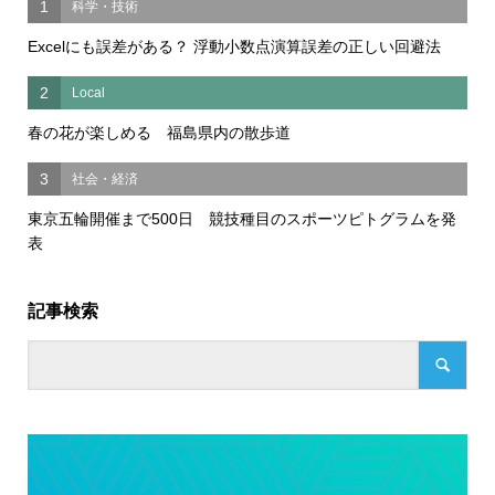
1
科学・技術
Excelにも誤差がある？ 浮動小数点演算誤差の正しい回避法
2
Local
春の花が楽しめる 福島県内の散歩道
3
社会・経済
東京五輪開催まで500日 競技種目のスポーツピトグラムを発
表
記事検索