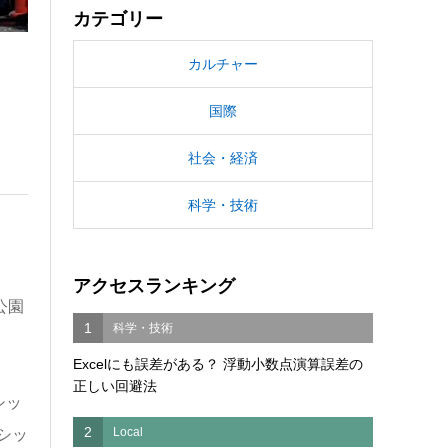
カテゴリー
カルチャー
国際
社会・経済
科学・技術
アクセスランキング
公園
1
科学・技術
Excelにも誤差がある？ 浮動小数点演算誤差の
正しい回避法
シッ
2
Local
シッ