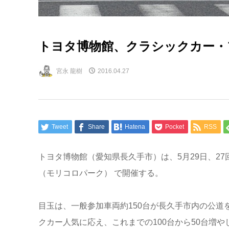
トヨタ博物館、クラシックカー・
宮永 龍樹
2016.04.27
Tweet
Share
Hatena
Pocket
RSS
トヨタ博物館（愛知県長久手市）は、5月29日、2
（モリコロパーク） で開催する。
目玉は、一般参加車両約150台が長久手市内の公
クカー人気に応え、これまでの100台から50台増