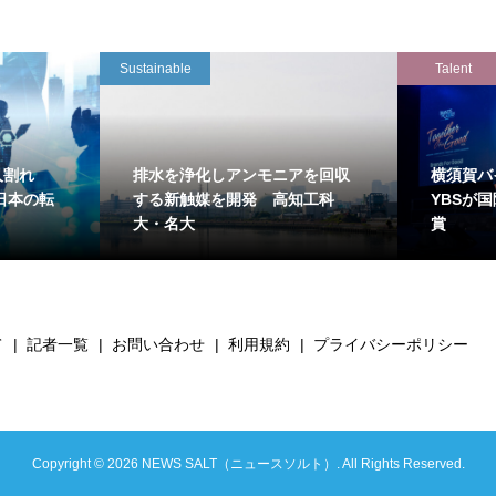
Sustainable
Talent
万人割れ
排水を浄化しアンモニアを回収
横須賀バ
日本の転
する新触媒を開発 高知工科
YBSが
大・名大
賞
て
記者一覧
お問い合わせ
利用規約
プライバシーポリシー
Copyright ©
2026
NEWS SALT（ニュースソルト）. All Rights Reserved.