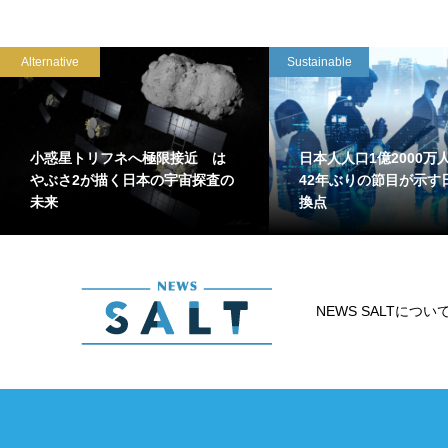
Alternative
Sustainable
小惑星トリフネへ極限接近 は
日本人人口1億2000
やぶさ2が描く日本の宇宙探査の
42年ぶりの節目が示す
未来
換点
NEWS SALTについ