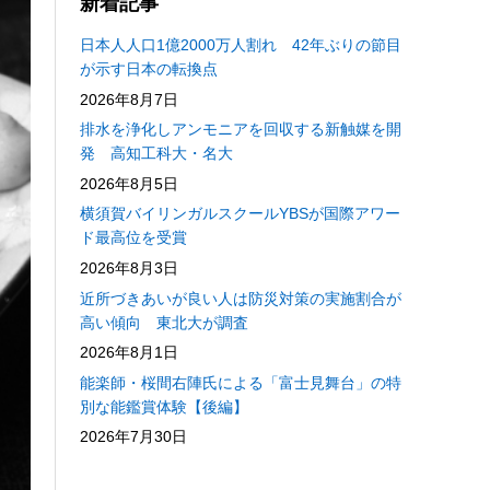
新着記事
日本人人口1億2000万人割れ 42年ぶりの節目
が示す日本の転換点
2026年8月7日
排水を浄化しアンモニアを回収する新触媒を開
発 高知工科大・名大
2026年8月5日
横須賀バイリンガルスクールYBSが国際アワー
ド最高位を受賞
2026年8月3日
近所づきあいが良い人は防災対策の実施割合が
高い傾向 東北大が調査
2026年8月1日
能楽師・桜間右陣氏による「富士見舞台」の特
別な能鑑賞体験【後編】
2026年7月30日