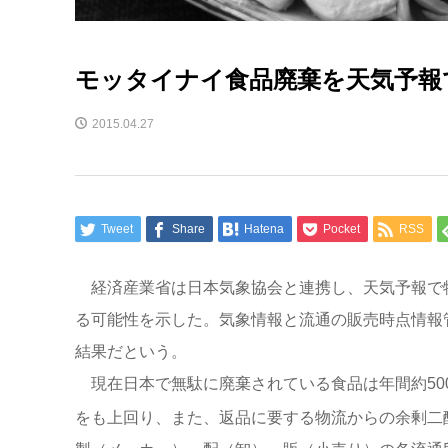
モッタイナイ食品廃棄を天気予報
2015.04.27
Tweet
Share
Hatena
Pocket
RSS
経済産業省は日本気象協会と連携し、天気予報で物
る可能性を示した。気象情報と流通の販売時点情報
結果だという。
現在日本で無駄に廃棄されている食品は年間約500
をも上回り、また、返品に要する物流からの余剰二