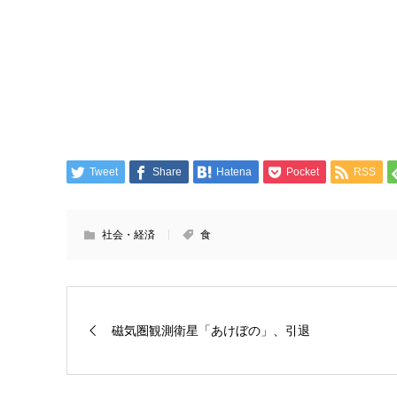
Tweet
Share
Hatena
Pocket
RSS
社会・経済
食
磁気圏観測衛星「あけぼの」、引退