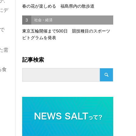
が、
春の花が楽しめる 福島県内の散歩道
にデ
3
社会・経済
で
東京五輪開催まで500日 競技種目のスポーツ
ピトグラムを発表
た需
記事検索
る食