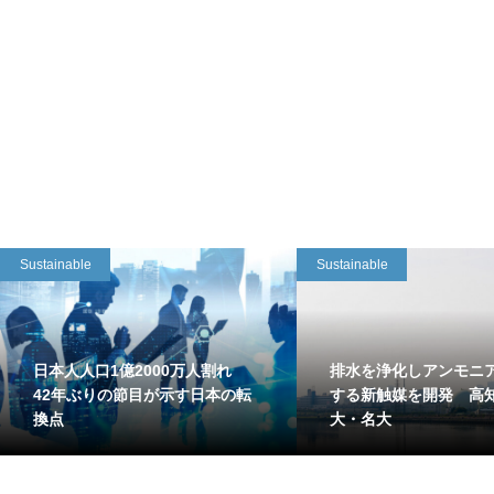
Sustainable
Sustainable
日本人人口1億2000万人割れ
排水を浄化しアンモニ
42年ぶりの節目が示す日本の転
する新触媒を開発 高
換点
大・名大