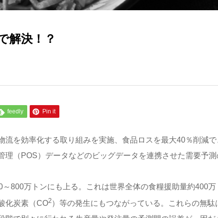
で解決！？
feedly
Pin it
流を効率化する取り組みを実施、食品ロスを最大40％削減で
管理（POS）データなどのビッグデータを連携させた需要予測
～800万トンにも上る。これは世界全体の食糧援助量約400万
2
酸化炭素（CO
）等の発生にもつながっている。これらの無駄