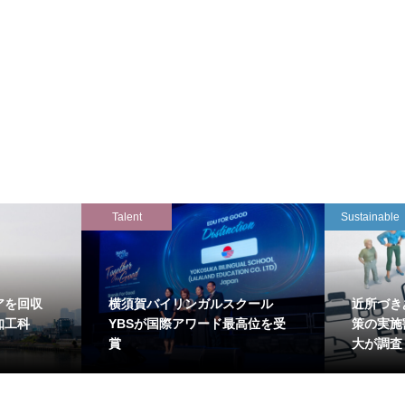
Talent
Sustainable
アを回収
横須賀バイリンガルスクール
近所づき
知工科
YBSが国際アワード最高位を受
策の実施
賞
大が調査