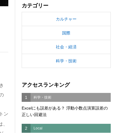
カテゴリー
カルチャー
国際
社会・経済
科学・技術
アクセスランキング
き
の
1
科学・技術
Excelにも誤差がある？ 浮動小数点演算誤差の
トン
正しい回避法
は、
2
Local