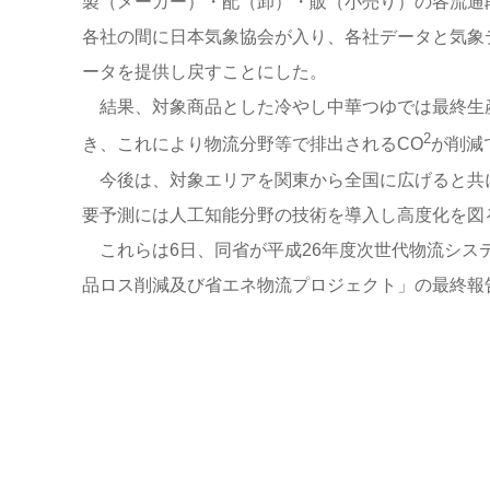
製（メーカー）・配（卸）・販（小売り）の各流通
各社の間に日本気象協会が入り、各社データと気象
ータを提供し戻すことにした。
結果、対象商品とした冷やし中華つゆでは最終生産
2
き、これにより物流分野等で排出されるCO
が削減
今後は、対象エリアを関東から全国に広げると共
要予測には人工知能分野の技術を導入し高度化を図
これらは6日、同省が平成26年度次世代物流シス
品ロス削減及び省エネ物流プロジェクト」の最終報