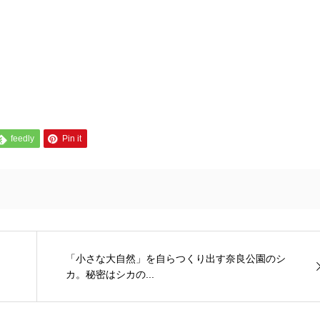
feedly
Pin it
「小さな大自然」を自らつくり出す奈良公園のシ
カ。秘密はシカの...