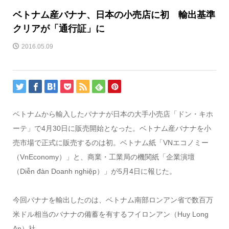
ベトナム産バナナ、日本の小売店に初 輸出基準
クリアが「通行証」に
2016.05.09
ベトナムから輸入したバナナが日本の大手小売店「ドン・キホ
ーテ」で4月30日に販売開始となった。ベトナム産バナナを小
売市場で正式に販売するのは初。ベトナム紙「VNエコノミー
（VnEconomy）」と、商業・工業局の機関紙「企業演壇
（Diễn đàn Doanh nghiệp）」が5月4日に報じた。
今回バナナを輸出したのは、ベトナム南部ロンアン省で数百万
米ドル相当のバナナの備蓄を有するフイロンアン（Huy Long
An）社。