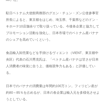
駐日ベトナム大使館商務部のグエン・チュン・ズン公使参事官
所長によると、東京都をはじめ、埼玉県、千葉県などのドン・
キホーテ10店舗余りで取り扱っている。今後各企業と協力して
プロモーション活動を強化し、日本市場でのベトナム産バナナ
のシェアを高めていくという。
食品輸入卸売業などを手掛けるヴィエント（VIENT、東京都中
央区）代表の石川秀克氏は、「ベトナム産バナナは甘さが日本
人消費者の味覚に合う上、価格競争力もある」と評価してい
る。
日本でのバナナの消費量は年間約100万トン。フィリピン産が
約80～85％を占めるが、日本の各企業は輸入元を多様化させよ
うとしている。