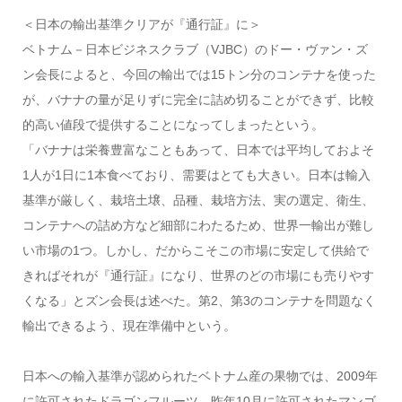
＜日本の輸出基準クリアが『通行証』に＞
ベトナム－日本ビジネスクラブ（VJBC）のドー・ヴァン・ズ
ン会長によると、今回の輸出では15トン分のコンテナを使った
が、バナナの量が足りずに完全に詰め切ることができず、比較
的高い値段で提供することになってしまったという。
「バナナは栄養豊富なこともあって、日本では平均しておよそ
1人が1日に1本食べており、需要はとても大きい。日本は輸入
基準が厳しく、栽培土壌、品種、栽培方法、実の選定、衛生、
コンテナへの詰め方など細部にわたるため、世界一輸出が難し
い市場の1つ。しかし、だからこそこの市場に安定して供給で
きればそれが『通行証』になり、世界のどの市場にも売りやす
くなる」とズン会長は述べた。第2、第3のコンテナを問題なく
輸出できるよう、現在準備中という。
日本への輸入基準が認められたベトナム産の果物では、2009年
に許可されたドラゴンフルーツ、昨年10月に許可されたマンゴ