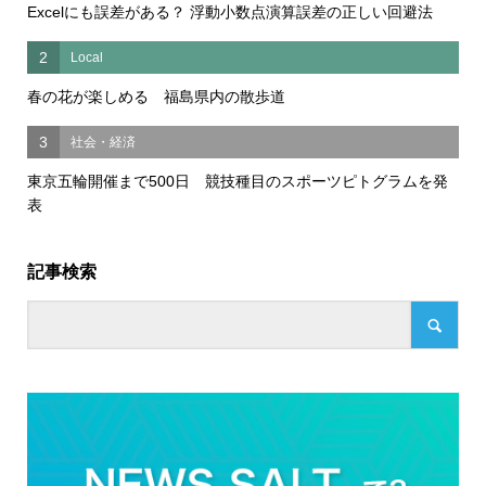
Excelにも誤差がある？ 浮動小数点演算誤差の正しい回避法
2
Local
春の花が楽しめる 福島県内の散歩道
3
社会・経済
東京五輪開催まで500日 競技種目のスポーツピトグラムを発
表
記事検索