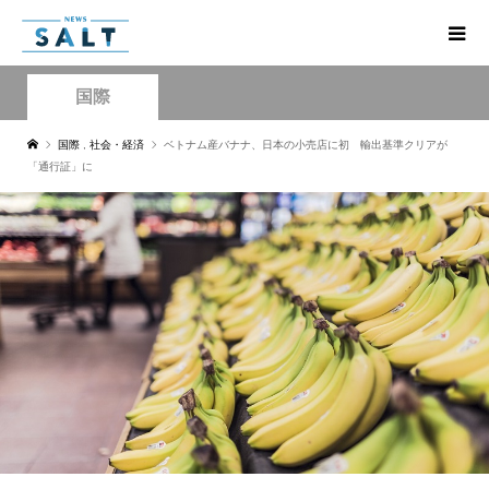
国際
国際
,
社会・経済
ベトナム産バナナ、日本の小売店に初 輸出基準クリアが
「通行証」に