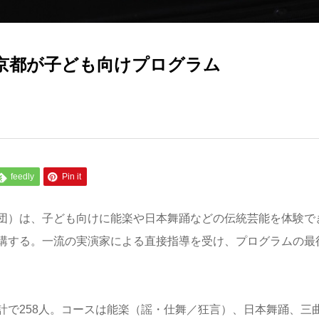
京都が子ども向けプログラム
feedly
Pin it
団）は、子ども向けに能楽や日本舞踊などの伝統芸能を体験で
講する。一流の実演家による直接指導を受け、プログラムの最
計で258人。コースは能楽（謡・仕舞／狂言）、日本舞踊、三