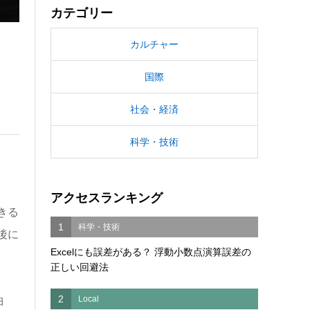
カテゴリー
カルチャー
国際
社会・経済
科学・技術
アクセスランキング
きる
1
科学・技術
後に
Excelにも誤差がある？ 浮動小数点演算誤差の
正しい回避法
2
Local
曲