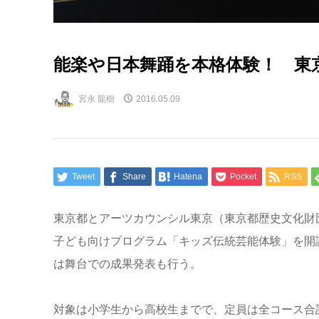
能楽や日本舞踊を本格体験！ 東
宮永 龍樹
2016.05.09
Tweet
Share
Hatena
Pocket
RSS
東京都とアーツカウンシル東京（東京都歴史文化財
子ども向けプログラム「キッズ伝統芸能体験」を開
は舞台での成果発表も行う。
対象は小学生から高校生までで、定員は全コース合