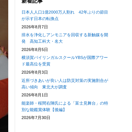
新着記事
日本人人口1億2000万人割れ 42年ぶりの節目
が示す日本の転換点
2026年8月7日
排水を浄化しアンモニアを回収する新触媒を開
発 高知工科大・名大
2026年8月5日
横須賀バイリンガルスクールYBSが国際アワー
ド最高位を受賞
2026年8月3日
近所づきあいが良い人は防災対策の実施割合が
高い傾向 東北大が調査
2026年8月1日
能楽師・桜間右陣氏による「富士見舞台」の特
別な能鑑賞体験【後編】
2026年7月30日