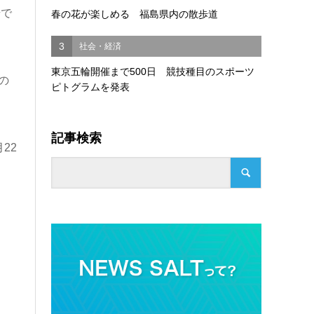
場で
春の花が楽しめる 福島県内の散歩道
3
社会・経済
東京五輪開催まで500日 競技種目のスポーツ
の
ピトグラムを発表
記事検索
22