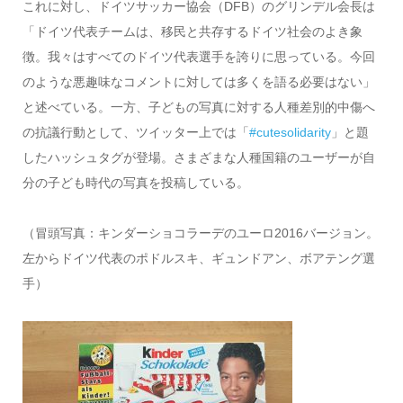
これに対し、ドイツサッカー協会（DFB）のグリンデル会長は
「ドイツ代表チームは、移民と共存するドイツ社会のよき象
徴。我々はすべてのドイツ代表選手を誇りに思っている。今回
のような悪趣味なコメントに対しては多くを語る必要はない」
と述べている。一方、子どもの写真に対する人種差別的中傷へ
の抗議行動として、ツイッター上では「
#cutesolidarity
」と題
したハッシュタグが登場。さまざまな人種国籍のユーザーが自
分の子ども時代の写真を投稿している。
（冒頭写真：キンダーショコラーデのユーロ2016バージョン。
左からドイツ代表のポドルスキ、ギュンドアン、ボアテング選
手）