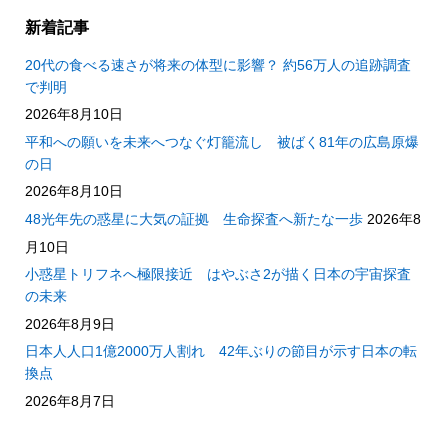
新着記事
20代の食べる速さが将来の体型に影響？ 約56万人の追跡調査
で判明
2026年8月10日
平和への願いを未来へつなぐ灯籠流し 被ばく81年の広島原爆
の日
2026年8月10日
48光年先の惑星に大気の証拠 生命探査へ新たな一歩
2026年8
月10日
小惑星トリフネへ極限接近 はやぶさ2が描く日本の宇宙探査
の未来
2026年8月9日
日本人人口1億2000万人割れ 42年ぶりの節目が示す日本の転
換点
2026年8月7日