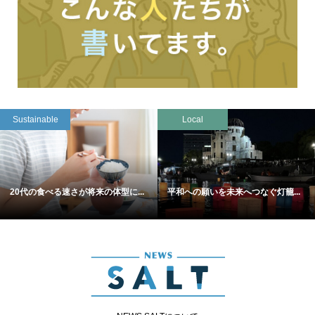
Sustainable
Local
20代の食べる速さが将来の体型に...
平和への願いを未来へつなぐ灯籠...