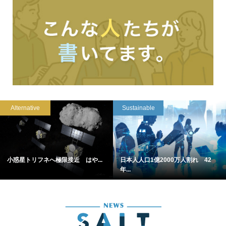
Alternative
Sustainable
小惑星トリフネへ極限接近 はや...
日本人人口1億2000万人割れ 42
年...