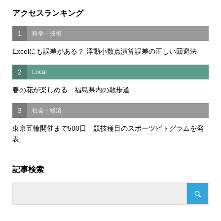
アクセスランキング
1
科学・技術
Excelにも誤差がある？ 浮動小数点演算誤差の正しい回避法
2
Local
春の花が楽しめる 福島県内の散歩道
3
社会・経済
東京五輪開催まで500日 競技種目のスポーツピトグラムを発
表
記事検索