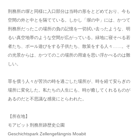
刑務所の塀と同様に入口部分は当時の形をとどめており、今も
空間の外と中とを隔てている。しかし「塀の中」には、かつて
刑務所だったこの場所の負の記憶を一切拭い去ったような、明
るい真空地帯のような空間が広がっている。緑地に寝そべる若
者たち、ボール遊びをする子供たち、散策をする人々……。そ
の光景からは、かつてのこの場所の用途を思い浮かべるのは難
しい。
罪を償う人々が苦渋の時を過ごした場所が、時を経て安らぎの
場所に変化した。私たちの人生にも、時が癒してくれるものが
あるのだと不思議な感覚にとらわれた。
【所在地】
モアビット刑務所跡歴史公園
Geschichtspark Zellengefängnis Moabit