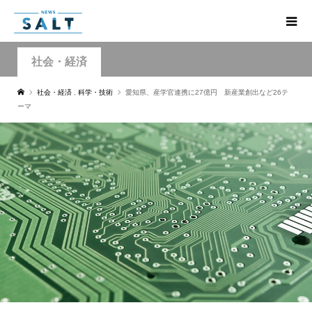
社会・経済
社会・経済
,
科学・技術
愛知県、産学官連携に27億円 新産業創出など26テ
ーマ