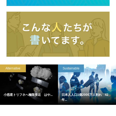
Alternative
Sustainable
小惑星トリフネへ極限接近 はや...
日本人人口1億2000万人割れ 42
年...