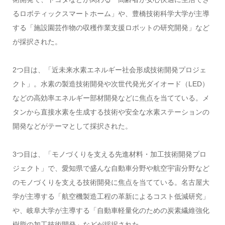
るロボティックスマートホーム」や、豊橋技術科学大学が主導
する「施設園芸作物の収穫作業支援ロボットの研究開発」など
が採択された。
2つ目は、「近未来水素エネルギー社会形成技術開発プロジェ
クト」。水素の製造技術開発や次世代発光ダイオード（LED）
などの高効率エネルギー部材開発などに焦点を当てている。メ
タンから直接水素を生成する技術や安全な水素ステーションの
開発などがテーマとして採択された。
3つ目は、「モノづくりを支える先進材料・加工技術開発プロ
ジェクト」で、愛知県で盛んな自動車分野や航空宇宙分野など
のモノづくりを支える技術開発に焦点を当てている。名古屋大
学が主導する「航空機製造工程の革新によるコスト低減研究」
や、岐阜大学が主導する「自動車軽量化のための炭素繊維強化
樹脂の加工技術開発」などが採択された。