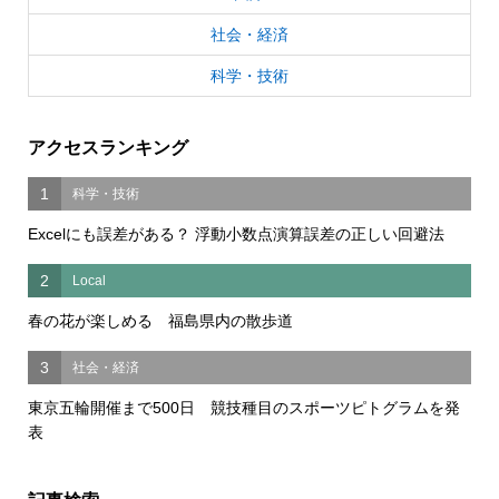
社会・経済
科学・技術
アクセスランキング
1
科学・技術
Excelにも誤差がある？ 浮動小数点演算誤差の正しい回避法
2
Local
春の花が楽しめる 福島県内の散歩道
3
社会・経済
東京五輪開催まで500日 競技種目のスポーツピトグラムを発
表